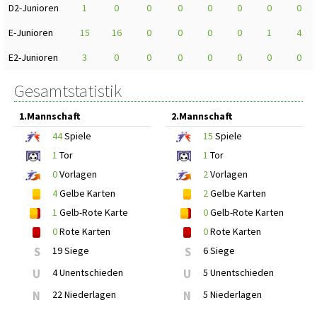
D2-Junioren
1
0
0
0
0
0
0
0
E-Junioren
15
16
0
0
0
0
1
4
E2-Junioren
3
0
0
0
0
0
0
0
Gesamtstatistik
1.Mannschaft
2.Mannschaft
44
Spiele
15
Spiele
1
Tor
1
Tor
0
Vorlagen
2
Vorlagen
4
Gelbe Karten
2
Gelbe Karten
1
Gelb-Rote Karte
0
Gelb-Rote Karten
0
Rote Karten
0
Rote Karten
S
19 Siege
S
6 Siege
U
4 Unentschieden
U
5 Unentschieden
N
22 Niederlagen
N
5 Niederlagen