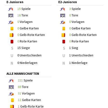
E-Junioren
E2-Junioren
15
Spiele
3
Spiele
16
Tore
0
Tore
0
Vorlagen
0
Vorlagen
0
Gelbe Karten
0
Gelbe Karten
0
Gelb-Rote Karten
0
Gelb-Rote Karten
0
Rote Karten
0
Rote Karten
S
15 Siege
S
1 Sieg
U
0 Unentschieden
U
1 Unentschieden
N
0 Niederlagen
N
1 Niederlage
ALLE MANNSCHAFTEN
221
Spiele
69
Tore
31
Vorlagen
11
Gelbe Karten
1
Gelb-Rote Karte