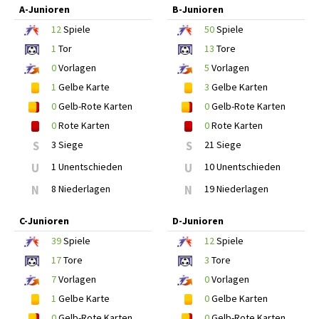
A-Junioren
B-Junioren
12
Spiele
50
Spiele
1
Tor
13
Tore
0
Vorlagen
5
Vorlagen
1
Gelbe Karte
3
Gelbe Karten
0
Gelb-Rote Karten
0
Gelb-Rote Karten
0
Rote Karten
0
Rote Karten
S
3 Siege
S
21 Siege
U
1 Unentschieden
U
10 Unentschieden
N
8 Niederlagen
N
19 Niederlagen
C-Junioren
D-Junioren
39
Spiele
12
Spiele
17
Tore
3
Tore
7
Vorlagen
0
Vorlagen
1
Gelbe Karte
0
Gelbe Karten
0
Gelb-Rote Karten
0
Gelb-Rote Karten