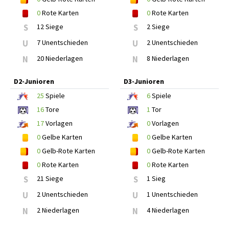
0
Rote Karten
0
Rote Karten
S
12 Siege
S
2 Siege
U
7 Unentschieden
U
2 Unentschieden
N
20 Niederlagen
N
8 Niederlagen
D2-Junioren
D3-Junioren
25
Spiele
6
Spiele
16
Tore
1
Tor
17
Vorlagen
0
Vorlagen
0
Gelbe Karten
0
Gelbe Karten
0
Gelb-Rote Karten
0
Gelb-Rote Karten
0
Rote Karten
0
Rote Karten
S
21 Siege
S
1 Sieg
U
2 Unentschieden
U
1 Unentschieden
N
2 Niederlagen
N
4 Niederlagen