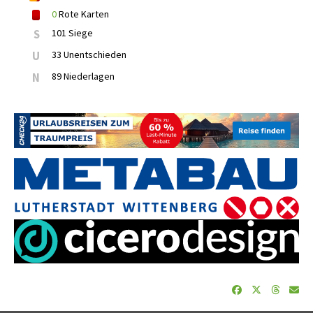
0
Rote Karten
S
101 Siege
U
33 Unentschieden
N
89 Niederlagen