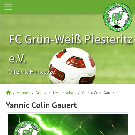
FC Grün-Weiß Piesteritz
e.V.
Offizielle Homepage
Männer
Archiv
1.Mannschaft
Yannic Colin Gauert
Yannic Colin Gauert