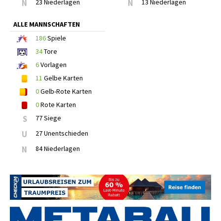
N
23 Niederlagen
N
13 Niederlagen
ALLE MANNSCHAFTEN
186
Spiele
34
Tore
6
Vorlagen
11
Gelbe Karten
0
Gelb-Rote Karten
0
Rote Karten
S
77 Siege
U
27 Unentschieden
N
84 Niederlagen