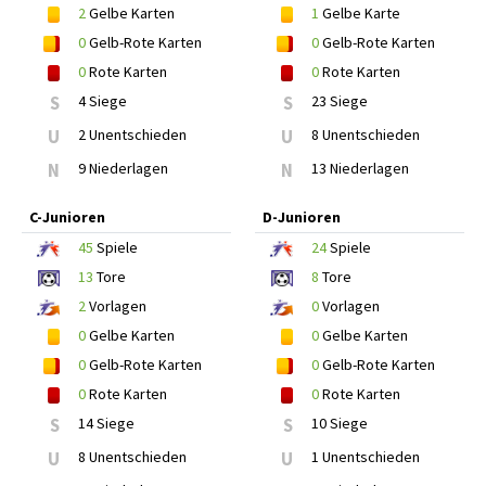
2
Gelbe Karten
1
Gelbe Karte
0
Gelb-Rote Karten
0
Gelb-Rote Karten
0
Rote Karten
0
Rote Karten
S
4 Siege
S
23 Siege
U
2 Unentschieden
U
8 Unentschieden
N
9 Niederlagen
N
13 Niederlagen
C-Junioren
D-Junioren
45
Spiele
24
Spiele
13
Tore
8
Tore
2
Vorlagen
0
Vorlagen
0
Gelbe Karten
0
Gelbe Karten
0
Gelb-Rote Karten
0
Gelb-Rote Karten
0
Rote Karten
0
Rote Karten
S
14 Siege
S
10 Siege
U
8 Unentschieden
U
1 Unentschieden