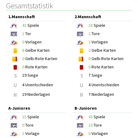
Gesamtstatistik
1.Mannschaft
2.Mannschaft
41
Spiele
18
Spiele
1
Tor
2
Tore
0
Vorlagen
3
Vorlagen
6
Gelbe Karten
2
Gelbe Karten
0
Gelb-Rote Karten
0
Gelb-Rote Karten
0
Rote Karten
0
Rote Karten
S
19 Siege
S
7 Siege
U
4 Unentschieden
U
4 Unentschieden
N
19 Niederlagen
N
7 Niederlagen
A-Junioren
B-Junioren
15
Spiele
43
Spiele
0
Tore
10
Tore
1
Vorlage
0
Vorlagen