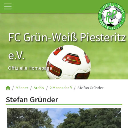
FC Grün-Weiß Piesteritz
e.V.
Offizielle Homepage
Männer
Archiv
2.Mannschaft
Stefan Gründer
Stefan Gründer