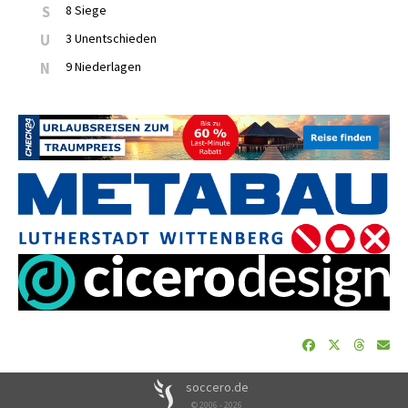
S
8 Siege
U
3 Unentschieden
N
9 Niederlagen
soccero.de
© 2006 - 2026