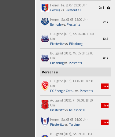
Herren, Fr. 31.07. 19:00 Uhr
2:1
Coswig
vs.
Piesteritz II
Herren, Sa. 01.08. 15:00 Uhr
2:2
Beilrode
vs.
Piesteritz
C-Jugend (U15), So. 02.08. 11:00
Uhr
6:5
Piesteritz
vs.
Eilenburg
B-Jugend (U17), Mi. 05.08. 18:00
Uhr
4:2
Eilenburg
vs.
Piesteritz
Vorschau
C-Jugend (U15), Fr. 07.08. 16:30
Uhr
live
FC Energie Cott...
vs.
Piesteritz
A-Jugend (U19), Fr. 07.08. 18:30
Uhr
live
Piesteritz
vs.
Reinsdorf II
Herren, Sa. 08.08. 14:00 Uhr
live
Piesteritz
vs.
Turbine
B-Jugend (U17), So. 09.08. 11:30