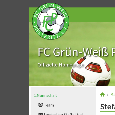
FC Grün-Weiß Pi
Offizielle Homepage
Mä
1.Mannschaft
Stef
Team
Landesliga Staffel Süd