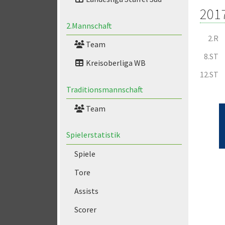
201
2.Mannschaft
2.R
Team
8.ST
Kreisoberliga WB
12.ST
Traditionsmannschaft
Team
Spielerstatistik
Spiele
Tore
Assists
Scorer