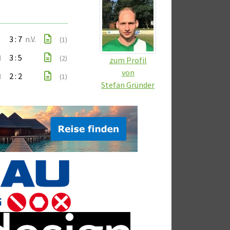
3 : 7
n.V.
(1)
I
3 : 5
(2)
zum Profil
von
I
2 : 2
(1)
Stefan Gründer