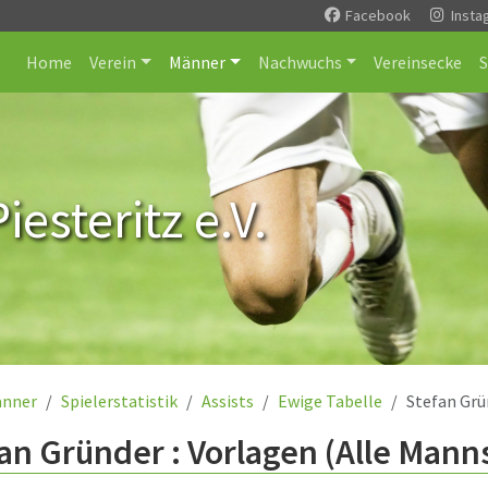
Facebook
Insta
Home
Verein
Männer
Nachwuchs
Vereinsecke
esteritz e.V.
nner
Spielerstatistik
Assists
Ewige Tabelle
Stefan Grü
an Gründer : Vorlagen (Alle Mann