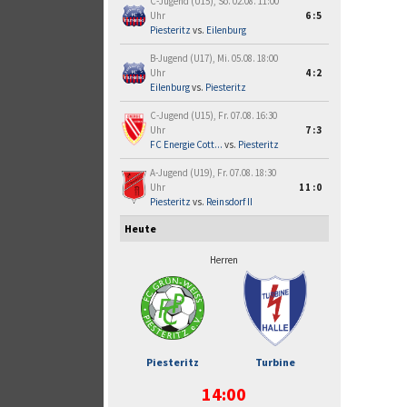
C-Jugend (U15), So. 02.08. 11:00
Uhr
6:5
Piesteritz
vs.
Eilenburg
B-Jugend (U17), Mi. 05.08. 18:00
Uhr
4:2
Eilenburg
vs.
Piesteritz
C-Jugend (U15), Fr. 07.08. 16:30
Uhr
7:3
FC Energie Cott...
vs.
Piesteritz
A-Jugend (U19), Fr. 07.08. 18:30
Uhr
11:0
Piesteritz
vs.
Reinsdorf II
Heute
Herren
Piesteritz
Turbine
14:00