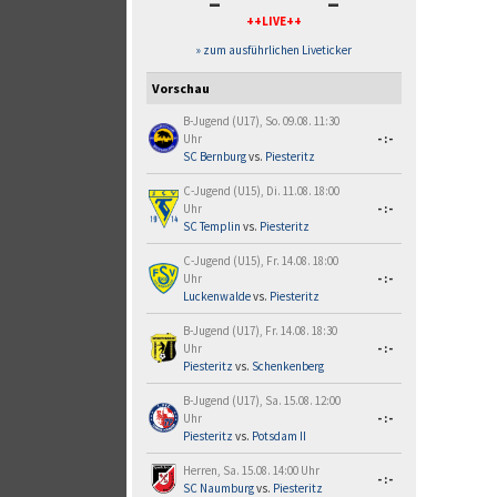
-
-
++LIVE++
» zum ausführlichen Liveticker
Vorschau
B-Jugend (U17), So. 09.08. 11:30
Uhr
-:-
SC Bernburg
vs.
Piesteritz
C-Jugend (U15), Di. 11.08. 18:00
Uhr
-:-
SC Templin
vs.
Piesteritz
C-Jugend (U15), Fr. 14.08. 18:00
Uhr
-:-
Luckenwalde
vs.
Piesteritz
B-Jugend (U17), Fr. 14.08. 18:30
Uhr
-:-
Piesteritz
vs.
Schenkenberg
B-Jugend (U17), Sa. 15.08. 12:00
Uhr
-:-
Piesteritz
vs.
Potsdam II
Herren, Sa. 15.08. 14:00 Uhr
-:-
SC Naumburg
vs.
Piesteritz