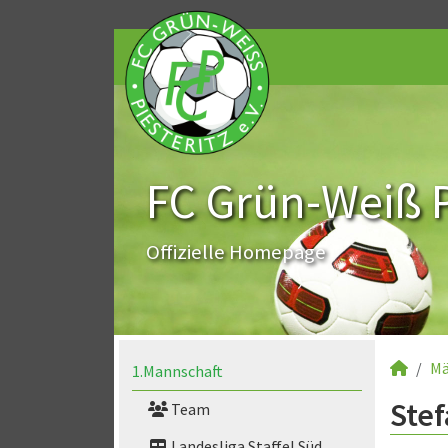
FC Grün-Weiß Pi
Offizielle Homepage
Mä
1.Mannschaft
Ste
Team
Landesliga Staffel Süd