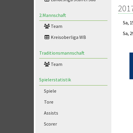
201
2.Mannschaft
Sa, 1
Team
Sa, 2
Kreisoberliga WB
Traditionsmannschaft
Team
Spielerstatistik
Spiele
Tore
Assists
Scorer