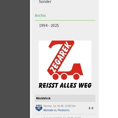
Sünder
Archiv
1994 - 2025
Rückblick
Herren, Sa. 01.08. 15:00 Uhr
2:2
Beilrode
vs.
Piesteritz