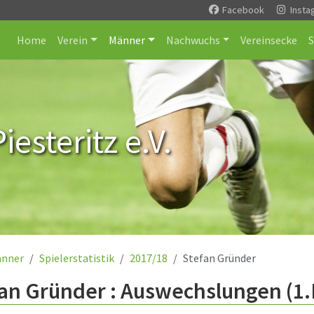
Facebook
Insta
Home
Verein
Männer
Nachwuchs
Vereinsecke
esteritz e.V.
nner
Spielerstatistik
2017/18
Stefan Gründer
fan Gründer : Auswechslungen (1