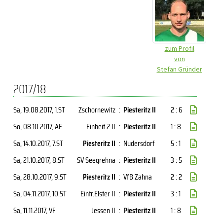
zum Profil
von
Stefan Gründer
2017/18
Sa, 19.08.2017
, 1.ST
Zschornewitz
:
Piesteritz II
2 : 6
So, 08.10.2017
, AF
Einheit 2 II
:
Piesteritz II
1 : 8
Sa, 14.10.2017
, 7.ST
Piesteritz II
:
Nudersdorf
5 : 1
Sa, 21.10.2017
, 8.ST
SV Seegrehna
:
Piesteritz II
3 : 5
Sa, 28.10.2017
, 9.ST
Piesteritz II
:
VfB Zahna
2 : 2
Sa, 04.11.2017
, 10.ST
Eintr.Elster II
:
Piesteritz II
3 : 1
Sa, 11.11.2017
, VF
Jessen II
:
Piesteritz II
1 : 8