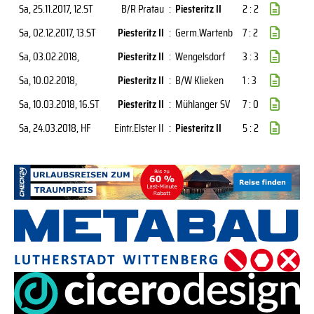
Sa, 25.11.2017
, 12.ST
B/R Pratau
:
Piesteritz II
2 : 2
Sa, 02.12.2017
, 13.ST
Piesteritz II
:
Germ.Wartenb
7 : 2
Sa, 03.02.2018
,
Piesteritz II
:
Wengelsdorf
3 : 3
Sa, 10.02.2018
,
Piesteritz II
:
B/W Klieken
1 : 3
Sa, 10.03.2018
, 16.ST
Piesteritz II
:
Mühlanger SV
7 : 0
Sa, 24.03.2018
, HF
Eintr.Elster II
:
Piesteritz II
5 : 2