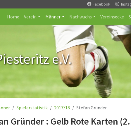
Facebook
Insta
Home
Verein
Männer
Nachwuchs
Vereinsecke
esteritz e.V.
nner
Spielerstatistik
2017/18
Stefan Gründer
an Gründer : Gelb Rote Karten (2