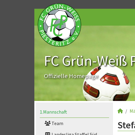
FC Grün-Weiß Pi
Offizielle Homepage
Mä
1.Mannschaft
Stef
Team
Landesliga Staffel Süd