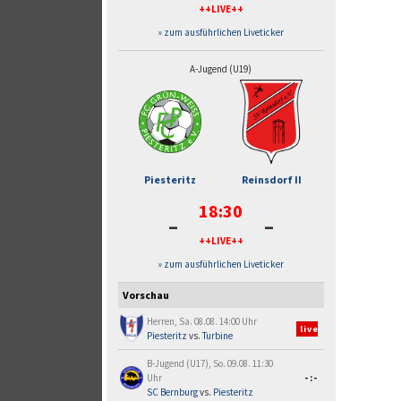
++LIVE++
» zum ausführlichen Liveticker
A-Jugend (U19)
Piesteritz
Reinsdorf II
18:30
-
-
++LIVE++
» zum ausführlichen Liveticker
Vorschau
Herren, Sa. 08.08. 14:00 Uhr
live
Piesteritz
vs.
Turbine
B-Jugend (U17), So. 09.08. 11:30
Uhr
-:-
SC Bernburg
vs.
Piesteritz