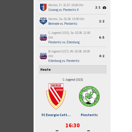
Herren, Fr. 31.07. 19:00 Uhr
2:1
Coswig
vs.
Piesteritz II
Herren, Sa. 01.08. 15:00 Uhr
2:2
Beilrode
vs.
Piesteritz
C-Jugend (U15), So. 02.08. 11:00
Uhr
6:5
Piesteritz
vs.
Eilenburg
B-Jugend (U17), Mi. 05.08. 18:00
Uhr
4:2
Eilenburg
vs.
Piesteritz
Heute
C-Jugend (U15)
FC Energie Cott...
Piesteritz
16:30
-
-