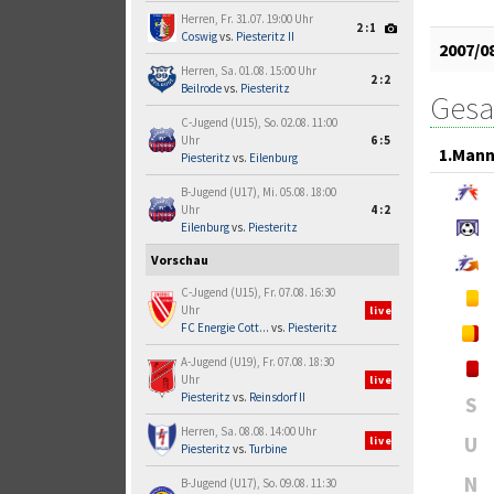
Herren, Fr. 31.07. 19:00 Uhr
2:1
Coswig
vs.
Piesteritz II
2007/0
Herren, Sa. 01.08. 15:00 Uhr
2:2
Beilrode
vs.
Piesteritz
Gesa
C-Jugend (U15), So. 02.08. 11:00
Uhr
6:5
1.Mann
Piesteritz
vs.
Eilenburg
B-Jugend (U17), Mi. 05.08. 18:00
Uhr
4:2
Eilenburg
vs.
Piesteritz
Vorschau
C-Jugend (U15), Fr. 07.08. 16:30
Uhr
live
FC Energie Cott...
vs.
Piesteritz
A-Jugend (U19), Fr. 07.08. 18:30
Uhr
live
Piesteritz
vs.
Reinsdorf II
S
Herren, Sa. 08.08. 14:00 Uhr
U
live
Piesteritz
vs.
Turbine
N
B-Jugend (U17), So. 09.08. 11:30