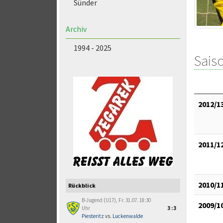
Sünder
Archiv
1994 - 2025
Saiso
2012/1
2011/1
2010/1
Rückblick
B-Jugend (U17), Fr. 31.07. 18:30
2009/1
Uhr
3:3
Piesteritz
vs.
Luckenwalde