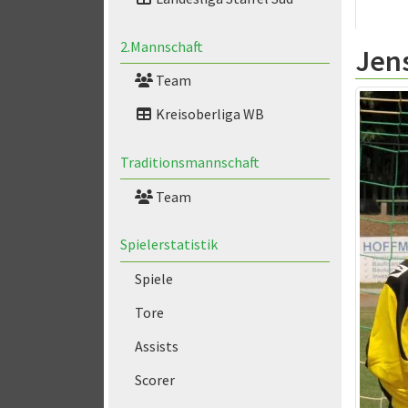
2.Mannschaft
Jen
Team
Kreisoberliga WB
Traditionsmannschaft
Team
Spielerstatistik
Spiele
Tore
Assists
Scorer