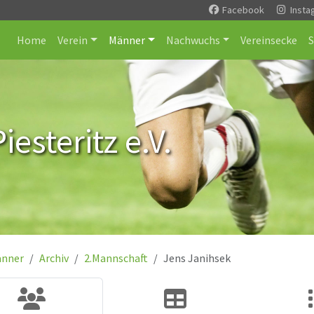
Facebook
Insta
Home
Verein
Männer
Nachwuchs
Vereinsecke
esteritz e.V.
nner
Archiv
2.Mannschaft
Jens Janihsek