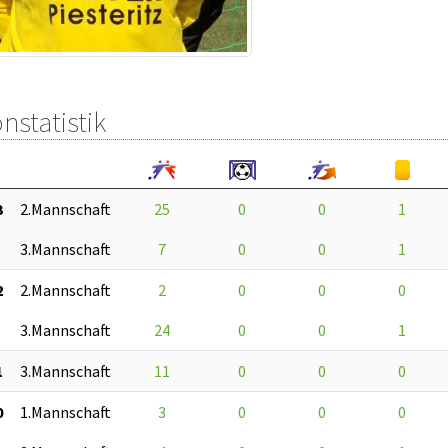
nstatistik
3
2.Mannschaft
25
0
0
1
3.Mannschaft
7
0
0
1
2
2.Mannschaft
2
0
0
0
3.Mannschaft
24
0
0
1
1
3.Mannschaft
11
0
0
0
0
1.Mannschaft
3
0
0
0