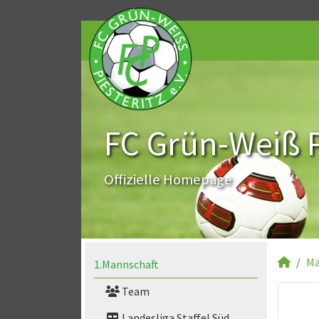
FC Grün-Weiß Pi
Offizielle Homepage
Mä
1.Mannschaft
Team
Landesliga Staffel Süd