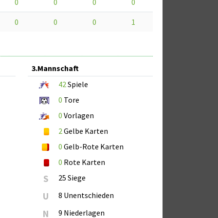
0
0
0
0
0
0
0
1
3.Mannschaft
42
Spiele
0
Tore
0
Vorlagen
2
Gelbe Karten
0
Gelb-Rote Karten
0
Rote Karten
S
25 Siege
U
8 Unentschieden
N
9 Niederlagen