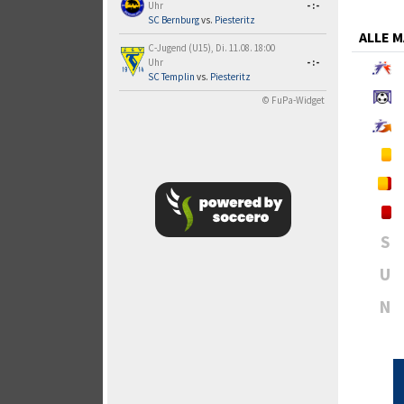
Uhr
-:-
SC Bernburg
vs.
Piesteritz
ALLE 
C-Jugend (U15), Di. 11.08. 18:00
Uhr
-:-
SC Templin
vs.
Piesteritz
© FuPa-Widget
S
U
N