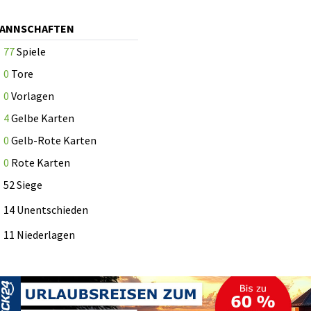
MANNSCHAFTEN
77
Spiele
0
Tore
0
Vorlagen
4
Gelbe Karten
0
Gelb-Rote Karten
0
Rote Karten
52 Siege
14 Unentschieden
11 Niederlagen