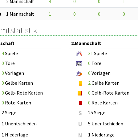
2.Mannschaft
4
0
0
1
8
1.Mannschaft
1
0
0
0
mtstatistik
schaft
2.Mannschaft
4
Spiele
31
Spiele
0
Tore
0
Tore
0
Vorlagen
0
Vorlagen
0
Gelbe Karten
2
Gelbe Karten
0
Gelb-Rote Karten
0
Gelb-Rote Karten
0
Rote Karten
0
Rote Karten
2 Siege
S
25 Siege
1 Unentschieden
U
5 Unentschieden
1 Niederlage
N
1 Niederlage