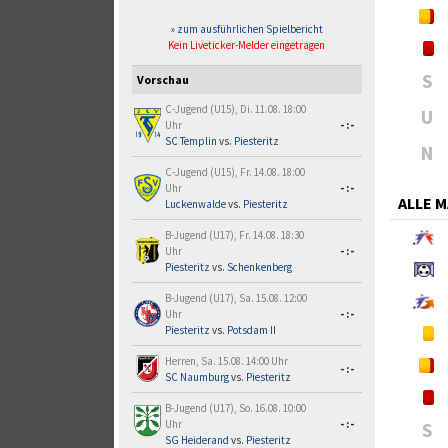
» zum ausführlichen Spielbericht
Kein Liveticker-Melder eingetragen
S
Vorschau
C-Jugend (U15), Di. 11.08. 18:00
U
Uhr
-:-
SC Templin
vs.
Piesteritz
N
C-Jugend (U15), Fr. 14.08. 18:00
Uhr
-:-
ALLE 
Luckenwalde
vs.
Piesteritz
B-Jugend (U17), Fr. 14.08. 18:30
Uhr
-:-
Piesteritz
vs.
Schenkenberg
B-Jugend (U17), Sa. 15.08. 12:00
Uhr
-:-
Piesteritz
vs.
Potsdam II
Herren, Sa. 15.08. 14:00 Uhr
-:-
SC Naumburg
vs.
Piesteritz
B-Jugend (U17), So. 16.08. 10:00
Uhr
-:-
S
SG Heiderand
vs.
Piesteritz