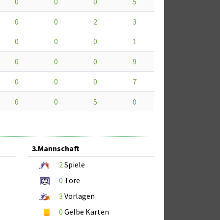
0
0
0
5
0
0
2
3
0
0
0
1
0
0
0
9
0
0
0
7
0
0
5
0
3.Mannschaft
2
Spiele
0
Tore
3
Vorlagen
0
Gelbe Karten