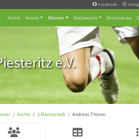
Facebook
Insta
Home
Verein
Männer
Nachwuchs
Vereinsecke
esteritz e.V.
nner
Archiv
2.Mannschaft
Andreas Thöner