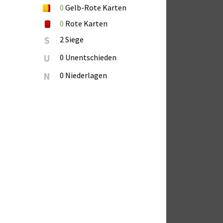
0
Gelb-Rote Karten
0
Rote Karten
S
2 Siege
U
0 Unentschieden
N
0 Niederlagen