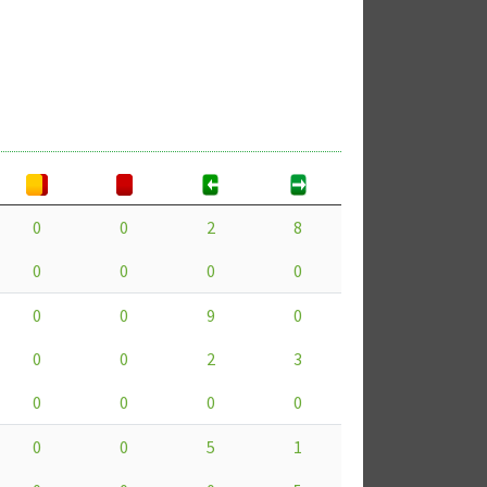
0
0
2
8
0
0
0
0
0
0
9
0
0
0
2
3
0
0
0
0
0
0
5
1