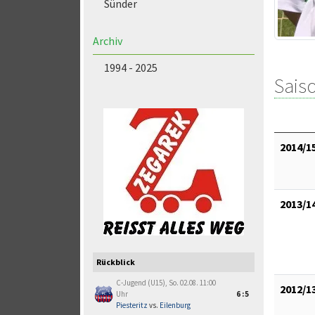
Sünder
Archiv
1994 - 2025
Saiso
2014/1
2013/1
Rückblick
C-Jugend (U15), So. 02.08. 11:00
2012/1
Uhr
6:5
Piesteritz
vs.
Eilenburg