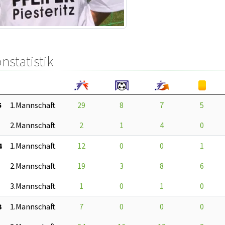
nstatistik
5
1.Mannschaft
29
8
7
5
2.Mannschaft
2
1
4
0
4
1.Mannschaft
12
0
0
1
2.Mannschaft
19
3
8
6
3.Mannschaft
1
0
1
0
3
1.Mannschaft
7
0
0
0