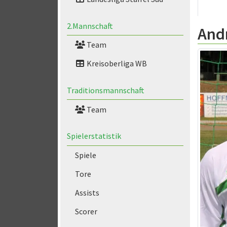
2.Mannschaft
And
Team
Kreisoberliga WB
Traditionsmannschaft
Team
Spielerstatistik
Spiele
Tore
Assists
Scorer