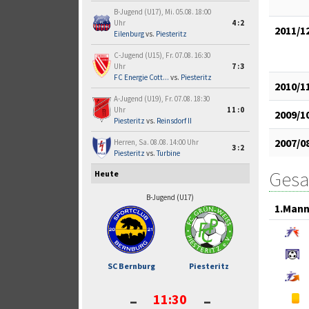
B-Jugend (U17), Mi. 05.08. 18:00
Uhr
4:2
2011/1
Eilenburg
vs.
Piesteritz
C-Jugend (U15), Fr. 07.08. 16:30
Uhr
7:3
FC Energie Cott...
vs.
Piesteritz
2010/1
A-Jugend (U19), Fr. 07.08. 18:30
Uhr
11:0
2009/1
Piesteritz
vs.
Reinsdorf II
2007/0
Herren, Sa. 08.08. 14:00 Uhr
3:2
Piesteritz
vs.
Turbine
Gesa
Heute
B-Jugend (U17)
1.Mann
SC Bernburg
Piesteritz
-
-
11:30