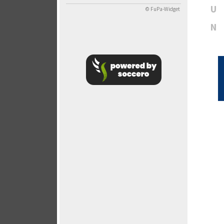
U
© FuPa-Widget
N