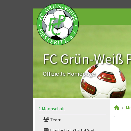
FC Grün-Weiß Pi
Offizielle Homepage
Mä
1.Mannschaft
Team
Landesliga Staffel Süd