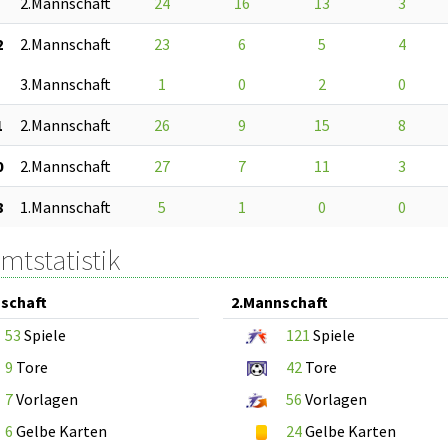
2.Mannschaft
24
16
13
3
2
2.Mannschaft
23
6
5
4
3.Mannschaft
1
0
2
0
1
2.Mannschaft
26
9
15
8
0
2.Mannschaft
27
7
11
3
8
1.Mannschaft
5
1
0
0
mtstatistik
schaft
2.Mannschaft
53
Spiele
121
Spiele
9
Tore
42
Tore
7
Vorlagen
56
Vorlagen
6
Gelbe Karten
24
Gelbe Karten