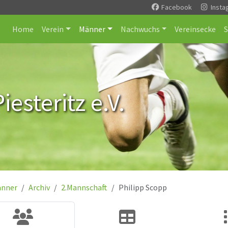
Facebook
Insta
Home
Verein
Männer
Nachwuchs
Vereinsecke
esteritz e.V.
nner
Archiv
2.Mannschaft
Philipp Scopp