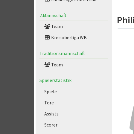
2.Mannschaft
Phil
Team
Kreisoberliga WB
Traditionsmannschaft
Team
Spielerstatistik
Spiele
Tore
Assists
Scorer