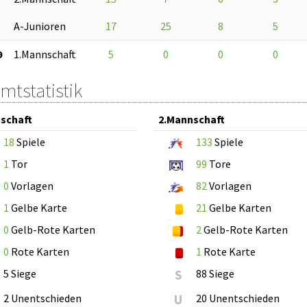
A-Junioren
17
25
8
5
9
1.Mannschaft
5
0
0
0
mtstatistik
schaft
2.Mannschaft
18
Spiele
133
Spiele
1
Tor
99
Tore
0
Vorlagen
82
Vorlagen
1
Gelbe Karte
21
Gelbe Karten
0
Gelb-Rote Karten
2
Gelb-Rote Karten
0
Rote Karten
1
Rote Karte
5 Siege
S
88 Siege
2 Unentschieden
U
20 Unentschieden