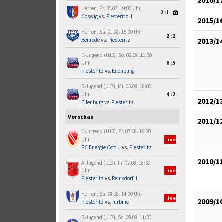
Herren, Fr. 31.07. 19:00 Uhr
2:1
Coswig
vs.
Piesteritz II
2015/1
Herren, Sa. 01.08. 15:00 Uhr
2:2
2013/1
Beilrode
vs.
Piesteritz
C-Jugend (U15), So. 02.08. 11:00
Uhr
6:5
Piesteritz
vs.
Eilenburg
B-Jugend (U17), Mi. 05.08. 18:00
Uhr
4:2
2012/1
Eilenburg
vs.
Piesteritz
Vorschau
2011/1
C-Jugend (U15), Fr. 07.08. 16:30
Uhr
live
FC Energie Cott...
vs.
Piesteritz
2010/1
A-Jugend (U19), Fr. 07.08. 18:30
Uhr
live
Piesteritz
vs.
Reinsdorf II
Herren, Sa. 08.08. 14:00 Uhr
live
2009/1
Piesteritz
vs.
Turbine
B-Jugend (U17), So. 09.08. 11:30