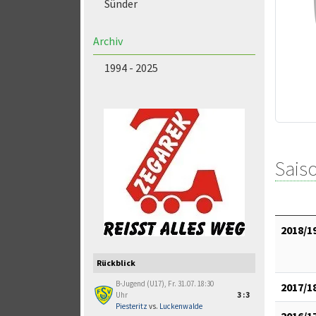
Sünder
Archiv
1994 - 2025
Saiso
2018/1
Rückblick
B-Jugend (U17), Fr. 31.07. 18:30
2017/1
Uhr
3:3
Piesteritz
vs.
Luckenwalde
2016/1