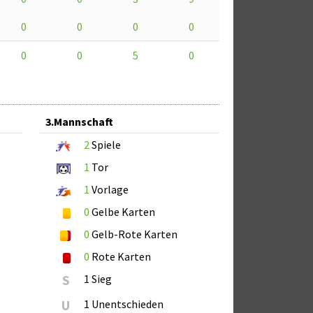
0
0
0
0
0
0
5
0
3.Mannschaft
2
Spiele
1
Tor
1
Vorlage
0
Gelbe Karten
0
Gelb-Rote Karten
0
Rote Karten
S
1 Sieg
U
1 Unentschieden