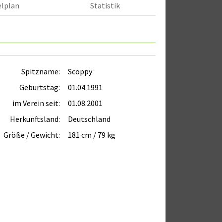
elplan
Statistik
Spitzname:
Scoppy
Geburtstag:
01.04.1991
im Verein seit:
01.08.2001
Herkunftsland:
Deutschland
Größe / Gewicht:
181 cm / 79 kg