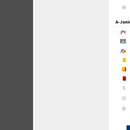
N
A-Juni
S
U
N