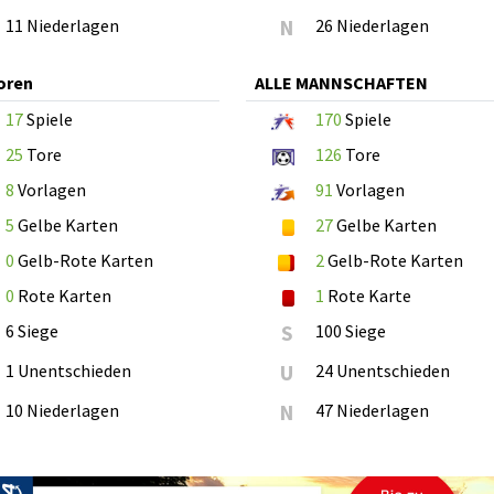
11 Niederlagen
N
26 Niederlagen
oren
ALLE MANNSCHAFTEN
17
Spiele
170
Spiele
25
Tore
126
Tore
8
Vorlagen
91
Vorlagen
5
Gelbe Karten
27
Gelbe Karten
0
Gelb-Rote Karten
2
Gelb-Rote Karten
0
Rote Karten
1
Rote Karte
6 Siege
S
100 Siege
1 Unentschieden
U
24 Unentschieden
10 Niederlagen
N
47 Niederlagen