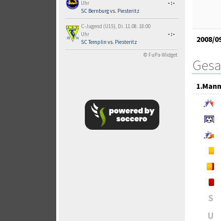
Uhr
-:-
SC Bernburg
vs.
Piesteritz
C-Jugend (U15), Di. 11.08. 18:00
Uhr
-:-
2008/0
SC Templin
vs.
Piesteritz
© FuPa-Widget
Gesa
1.Mann
S
U