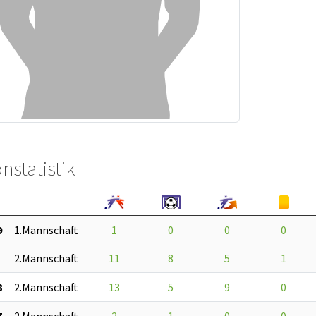
nstatistik
9
1.Mannschaft
1
0
0
0
2.Mannschaft
11
8
5
1
8
2.Mannschaft
13
5
9
0
7
2.Mannschaft
2
1
0
0