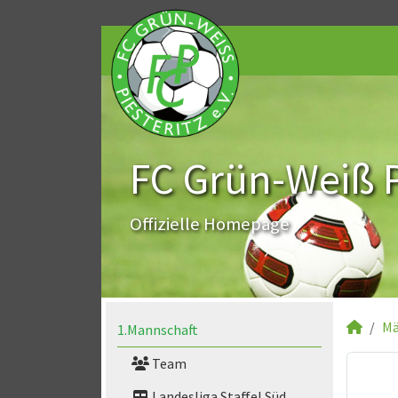
FC Grün-Weiß Pi
Offizielle Homepage
Mä
1.Mannschaft
Team
Landesliga Staffel Süd