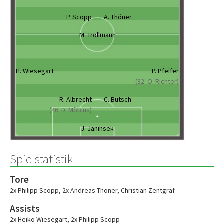
P. Scopp
A. Thöner
M. Trollmann
H. Wiesegart
P. Pfeifer
(82' O. Richter)
R. Albrecht
C. Butsch
(46' D. Möbius)
J. Janihsek
Spielstatistik
Tore
2x Philipp Scopp
,
2x Andreas Thöner
,
Christian Zentgraf
Assists
2x Heiko Wiesegart
,
2x Philipp Scopp