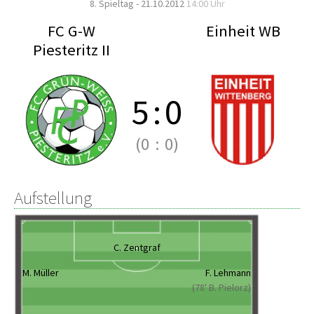
8. Spieltag - 21.10.2012
14:00 Uhr
FC G-W
Einheit WB
Piesteritz II
5
:
0
(0
:
0)
Aufstellung
C. Zentgraf
M. Müller
F. Lehmann
(78' B. Pielorz)