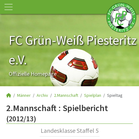
FC Grün-Weiß Piesteritz
e.V.
Offizielle Homepage
Männer
Archiv
2.Mannschaft
Spielplan
Spieltag
2.Mannschaft :
Spielbericht
(2012/13)
Landesklasse Staffel 5