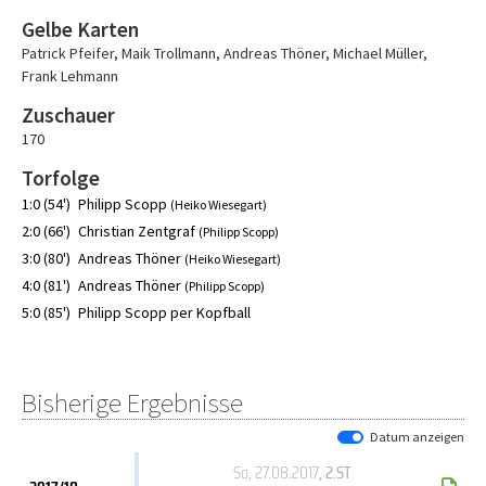
Gelbe Karten
Patrick Pfeifer
,
Maik Trollmann
,
Andreas Thöner
,
Michael Müller
,
Frank Lehmann
Zuschauer
170
Torfolge
1:0 (54')
Philipp Scopp
(Heiko Wiesegart)
2:0 (66')
Christian Zentgraf
(Philipp Scopp)
3:0 (80')
Andreas Thöner
(Heiko Wiesegart)
4:0 (81')
Andreas Thöner
(Philipp Scopp)
5:0 (85')
Philipp Scopp per Kopfball
Bisherige Ergebnisse
Datum anzeigen
So, 27.08.2017
, 2.ST