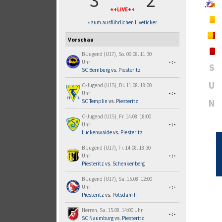
3
2
++LIVE++
» zum ausführlichen Liveticker
Vorschau
B-Jugend (U17), So. 09.08. 11:30
Uhr
-:-
S
SC Bernburg
vs.
Piesteritz
U
C-Jugend (U15), Di. 11.08. 18:00
Uhr
-:-
N
SC Templin
vs.
Piesteritz
C-Jugend (U15), Fr. 14.08. 18:00
Uhr
-:-
Luckenwalde
vs.
Piesteritz
B-Jugend (U17), Fr. 14.08. 18:30
Uhr
-:-
Piesteritz
vs.
Schenkenberg
B-Jugend (U17), Sa. 15.08. 12:00
Uhr
-:-
Piesteritz
vs.
Potsdam II
Herren, Sa. 15.08. 14:00 Uhr
-:-
SC Naumburg
vs.
Piesteritz