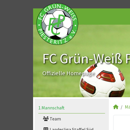
FC Grün-Weiß Pi
Offizielle Homepage
Mä
1.Mannschaft
Team
Landesliga Staffel Süd