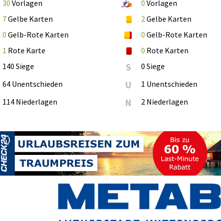
30
Vorlagen
0
Vorlagen
7
Gelbe Karten
2
Gelbe Karten
0
Gelb-Rote Karten
0
Gelb-Rote Karten
1
Rote Karte
0
Rote Karten
140 Siege
S
0 Siege
64 Unentschieden
U
1 Unentschieden
114 Niederlagen
N
2 Niederlagen