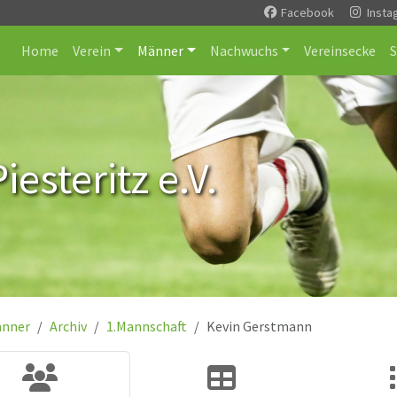
Facebook
Insta
Home
Verein
Männer
Nachwuchs
Vereinsecke
esteritz e.V.
nner
Archiv
1.Mannschaft
Kevin Gerstmann