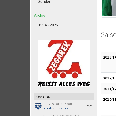
Sünder
Archiv
1994 - 2025
Saiso
2013/1
2012/1
2011/1
Rückblick
2010/1
Herren, Sa. 01.08. 15:00 Uhr
2:2
Beilrode
vs.
Piesteritz