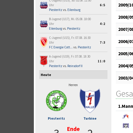
C-Jugend (U15), So. 02.08. 11:00
2009/1
Uhr
6:5
Piesteritz
vs.
Eilenburg
2008/0
B-Jugend (U17), Mi. 05.08. 18:00
Uhr
4:2
2007/0
Eilenburg
vs.
Piesteritz
C-Jugend (U15), Fr. 07.08. 16:30
2006/0
Uhr
7:3
FC Energie Cott...
vs.
Piesteritz
2005/0
A-Jugend (U19), Fr. 07.08. 18:30
Uhr
11:0
2004/0
Piesteritz
vs.
Reinsdorf II
Heute
2003/0
Herren
Gesa
1.Mann
Piesteritz
Turbine
Ende