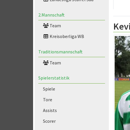
2.Mannschaft
Kev
Team
Kreisoberliga WB
Traditionsmannschaft
Team
Spielerstatistik
Spiele
Tore
Assists
Scorer