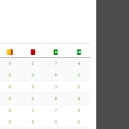
0
0
7
4
0
0
0
1
0
0
3
5
0
0
8
8
0
1
7
9
0
0
0
0