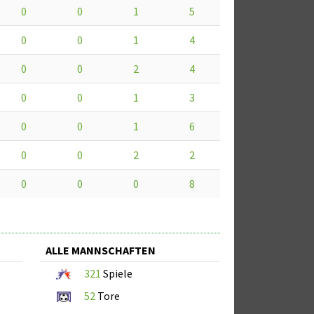
0
0
1
5
0
0
1
4
0
0
2
4
0
0
1
3
0
0
1
6
0
0
2
2
0
0
0
8
ALLE MANNSCHAFTEN
321
Spiele
52
Tore