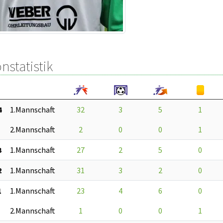
nstatistik
4
1.Mannschaft
32
3
5
1
2.Mannschaft
2
0
0
1
3
1.Mannschaft
27
2
5
0
2
1.Mannschaft
31
3
2
0
1
1.Mannschaft
23
4
6
0
2.Mannschaft
1
0
0
1