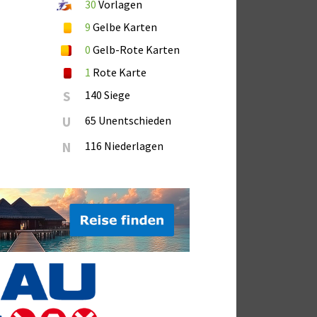
30
Vorlagen
9
Gelbe Karten
0
Gelb-Rote Karten
1
Rote Karte
S
140 Siege
U
65 Unentschieden
N
116 Niederlagen