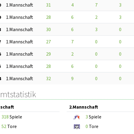
0
1.Mannschaft
31
4
7
3
9
1.Mannschaft
28
6
2
3
8
1.Mannschaft
30
6
3
0
7
1.Mannschaft
27
7
0
0
6
1.Mannschaft
29
2
0
0
5
1.Mannschaft
28
6
0
0
4
1.Mannschaft
32
9
0
0
mtstatistik
schaft
2.Mannschaft
318
Spiele
3
Spiele
52
Tore
0
Tore