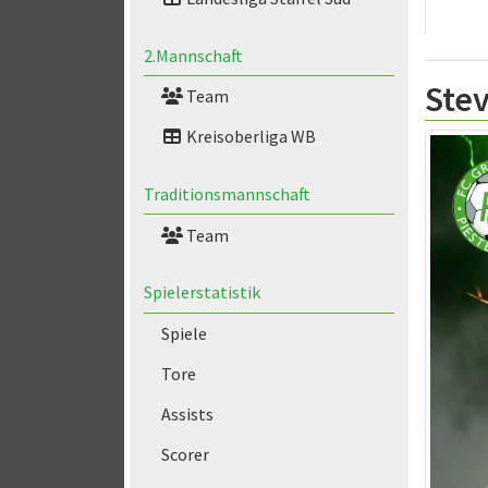
2.Mannschaft
Ste
Team
Kreisoberliga WB
Traditionsmannschaft
Team
Spielerstatistik
Spiele
Tore
Assists
Scorer