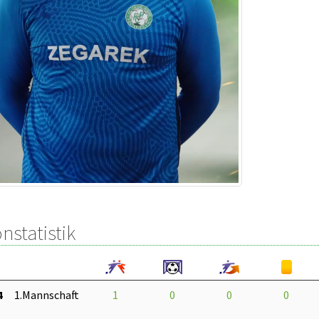
nstatistik
4
1.Mannschaft
1
0
0
0