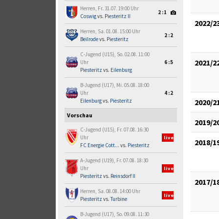
Herren, Fr. 31.07. 19:00 Uhr
2:1
Coswig
vs.
Piesteritz II
2022/2
Herren, Sa. 01.08. 15:00 Uhr
2:2
Beilrode
vs.
Piesteritz
C-Jugend (U15), So. 02.08. 11:00
2021/2
Uhr
6:5
Piesteritz
vs.
Eilenburg
B-Jugend (U17), Mi. 05.08. 18:00
Uhr
4:2
Eilenburg
vs.
Piesteritz
2020/2
Vorschau
2019/2
C-Jugend (U15), Fr. 07.08. 16:30
Uhr
live
2018/1
FC Energie Cott...
vs.
Piesteritz
A-Jugend (U19), Fr. 07.08. 18:30
Uhr
live
Piesteritz
vs.
Reinsdorf II
2017/1
Herren, Sa. 08.08. 14:00 Uhr
live
Piesteritz
vs.
Turbine
B-Jugend (U17), So. 09.08. 11:30