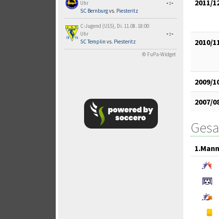
2011/1
Uhr
-:-
SC Bernburg
vs.
Piesteritz
C-Jugend (U15), Di. 11.08. 18:00
Uhr
-:-
2010/1
SC Templin
vs.
Piesteritz
© FuPa-Widget
2009/1
2007/0
Gesa
1.Mann