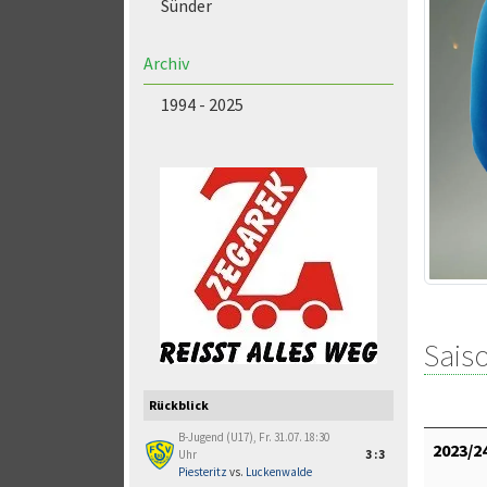
Sünder
Archiv
1994 - 2025
Saiso
Rückblick
B-Jugend (U17), Fr. 31.07. 18:30
2023/2
Uhr
3:3
Piesteritz
vs.
Luckenwalde