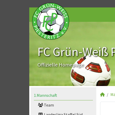
FC Grün-Weiß Pi
Offizielle Homepage
Mä
1.Mannschaft
Team
Landesliga Staffel Süd