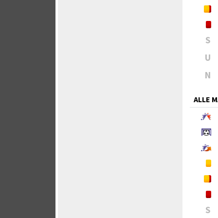
S
U
N
ALLE 
S