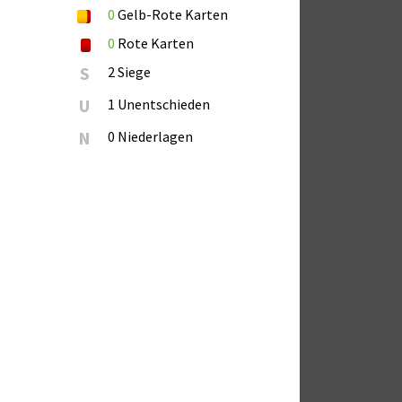
0
Gelb-Rote Karten
0
Rote Karten
S
2 Siege
U
1 Unentschieden
N
0 Niederlagen