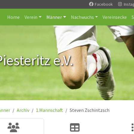
Facebook
Insta
Home
Verein
Männer
Nachwuchs
Vereinsecke
esteritz e.V.
nner
Archiv
1.Mannschaft
Steven Zschintzsch