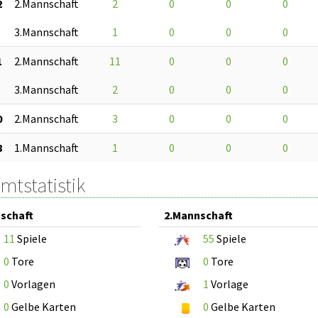
2
2.Mannschaft
2
0
0
0
3.Mannschaft
1
0
0
0
1
2.Mannschaft
11
0
0
0
3.Mannschaft
2
0
0
0
0
2.Mannschaft
3
0
0
0
8
1.Mannschaft
1
0
0
0
mtstatistik
schaft
2.Mannschaft
11
Spiele
55
Spiele
0
Tore
0
Tore
0
Vorlagen
1
Vorlage
0
Gelbe Karten
0
Gelbe Karten