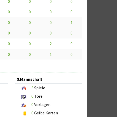
0
0
0
0
0
0
0
0
0
0
0
1
0
0
0
0
0
0
2
0
0
0
1
0
3.Mannschaft
3
Spiele
0
Tore
0
Vorlagen
0
Gelbe Karten