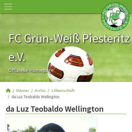
FC Grün-Weiß Piesteritz
e.V.
Offizielle Homepage
Männer
Archiv
1.Mannschaft
da Luz Teobaldo Wellington
da Luz Teobaldo Wellington