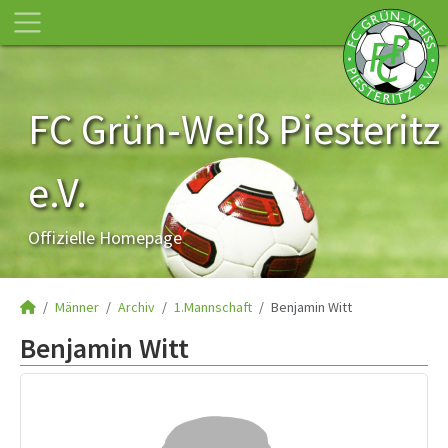
FC Grün-Weiß Piesteritz
e.V.
Offizielle Homepage
Männer
Archiv
1.Mannschaft
Benjamin Witt
Benjamin Witt