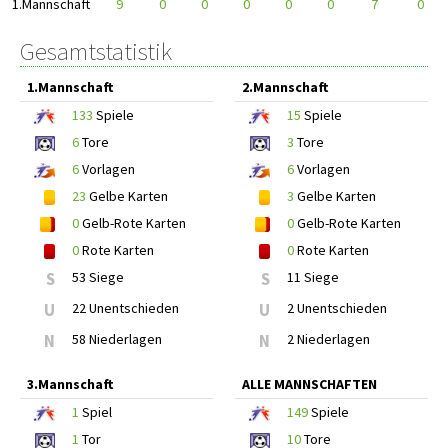
1.Mannschaft
9
0
0
0
0
0
7
0
Gesamtstatistik
1.Mannschaft
2.Mannschaft
133
Spiele
15
Spiele
6
Tore
3
Tore
6
Vorlagen
6
Vorlagen
23
Gelbe Karten
3
Gelbe Karten
0
Gelb-Rote Karten
0
Gelb-Rote Karten
0
Rote Karten
0
Rote Karten
S
53 Siege
S
11 Siege
U
22 Unentschieden
U
2 Unentschieden
N
58 Niederlagen
N
2 Niederlagen
3.Mannschaft
ALLE MANNSCHAFTEN
1
Spiel
149
Spiele
1
Tor
10
Tore