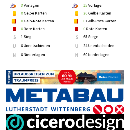
3
Vorlagen
15
Vorlagen
0
Gelbe Karten
26
Gelbe Karten
0
Gelb-Rote Karten
0
Gelb-Rote Karten
0
Rote Karten
0
Rote Karten
S
1 Sieg
S
65 Siege
U
0 Unentschieden
U
24 Unentschieden
N
0 Niederlagen
N
60 Niederlagen