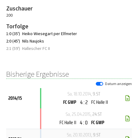
Zuschauer
200
Torfolge
1:0 (35')
Heiko Wiesegart per Elfmeter
2:0 (45')
Nils Naujoks
2:1 (59')
Hallescher FC II
Bisherige Ergebnisse
Datum anzeigen
Sa, 18.10.2014
, 9.ST
2014/15
4 : 2
FC GWP
FC Halle II
Sa, 25.04.2015
, 24.ST
4 : 0
FC Halle II
FC GWP
So, 20.10.2013
, 9.ST