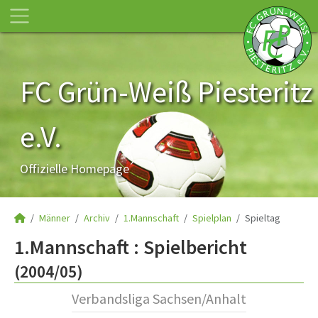
FC Grün-Weiß Piesteritz
e.V.
Offizielle Homepage
Männer
Archiv
1.Mannschaft
Spielplan
Spieltag
1.Mannschaft :
Spielbericht
(2004/05)
Verbandsliga Sachsen/Anhalt