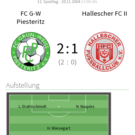
12. Spieltag - 20.11.2004
13:00 Uhr
FC G-W
Hallescher FC II
Piesteritz
2
:
1
(2
:
0)
Aufstellung
L. Drahtschmidt
N. Naujoks
H. Wiesegart