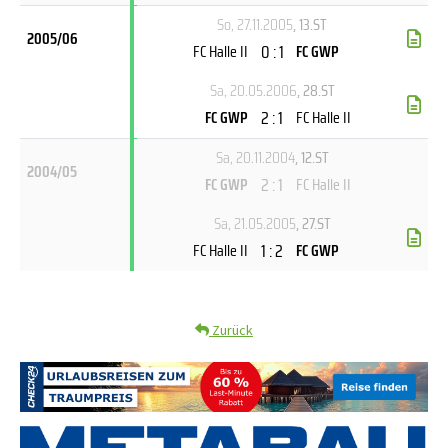
So, 27.11.2005
, 13.ST
2005/06
0 : 1
FC Halle II
FC GWP
Sa, 20.05.2006
, 28.ST
2 : 1
FC GWP
FC Halle II
Sa, 20.11.2004
, 12.ST
2004/05
2 : 1
FC GWP
FC Halle II
Sa, 21.05.2005
, 27.ST
1 : 2
FC Halle II
FC GWP
Zurück