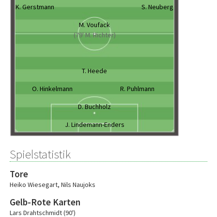
K. Gerstmann
S. Neuberg
M. Voufack
(79' M. Richter)
T. Heede
O. Hinkelmann
R. Puhlmann
D. Buchholz
J. Lindemann-Enders
Spielstatistik
Tore
Heiko Wiesegart
,
Nils Naujoks
Gelb-Rote Karten
Lars Drahtschmidt (90')