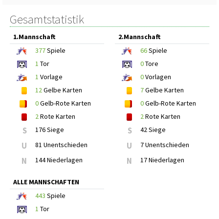
Gesamtstatistik
1.Mannschaft
2.Mannschaft
377
Spiele
66
Spiele
1
Tor
0
Tore
1
Vorlage
0
Vorlagen
12
Gelbe Karten
7
Gelbe Karten
0
Gelb-Rote Karten
0
Gelb-Rote Karten
2
Rote Karten
2
Rote Karten
S
176 Siege
S
42 Siege
U
81 Unentschieden
U
7 Unentschieden
N
144 Niederlagen
N
17 Niederlagen
ALLE MANNSCHAFTEN
443
Spiele
1
Tor