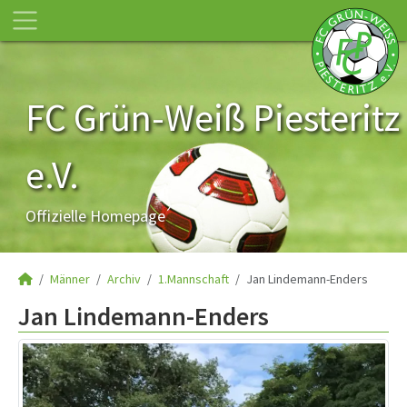
FC Grün-Weiß Piesteritz
e.V.
Offizielle Homepage
Männer
Archiv
1.Mannschaft
Jan Lindemann-Enders
Jan Lindemann-Enders