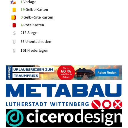
1
Vorlage
19
Gelbe Karten
0
Gelb-Rote Karten
4
Rote Karten
S
218 Siege
U
88 Unentschieden
N
161 Niederlagen