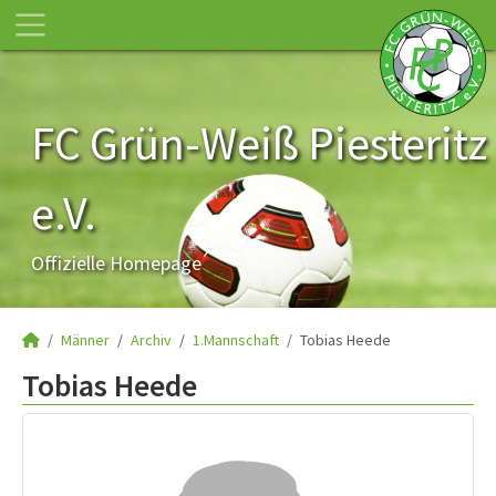
FC Grün-Weiß Piesteritz
e.V.
Offizielle Homepage
Männer
Archiv
1.Mannschaft
Tobias Heede
Tobias Heede