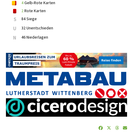
4
Gelb-Rote Karten
2
Rote Karten
S
84 Siege
U
32 Unentschieden
N
46 Niederlagen