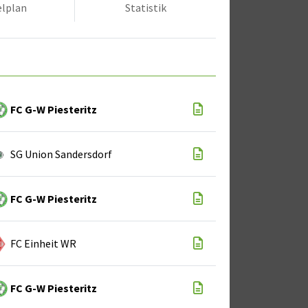
elplan
Statistik
FC G-W Piesteritz
SG Union Sandersdorf
FC G-W Piesteritz
FC Einheit WR
FC G-W Piesteritz