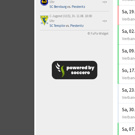
Uhr
-:-
SC Bernburg
vs.
Piesteritz
Sa, 19
C-Jugend (U15), Di. 11.08. 18:00
Verband
Uhr
-:-
SC Templin
vs.
Piesteritz
Sa, 02
© FuPa-Widget
Verband
Sa, 09
Verband
So, 17
Verband
Sa, 23
Verband
Sa, 30
Verband
Sa, 07