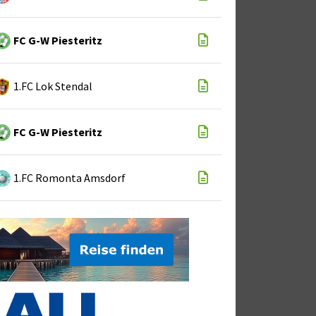
FC G-W Piesteritz
1.FC Lok Stendal
FC G-W Piesteritz
1.FC Romonta Amsdorf