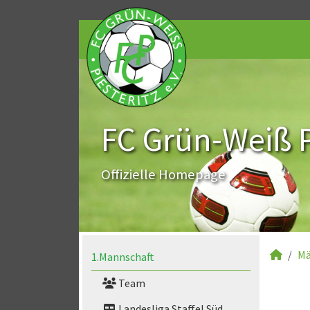
FC Grün-Weiß Pi
Offizielle Homepage
Mä
1.Mannschaft
Team
Landesliga Staffel Süd