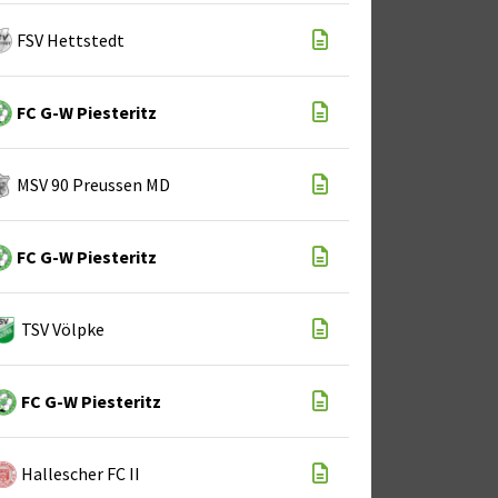
FSV Hettstedt
FC G-W Piesteritz
MSV 90 Preussen MD
FC G-W Piesteritz
TSV Völpke
FC G-W Piesteritz
Hallescher FC II