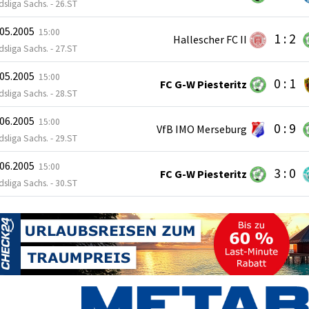
sliga Sachs. - 26.ST
.05.2005
15:00
1 : 2
Hallescher FC II
sliga Sachs. - 27.ST
.05.2005
15:00
0 : 1
FC G-W Piesteritz
sliga Sachs. - 28.ST
.06.2005
15:00
0 : 9
VfB IMO Merseburg
sliga Sachs. - 29.ST
.06.2005
15:00
3 : 0
FC G-W Piesteritz
sliga Sachs. - 30.ST