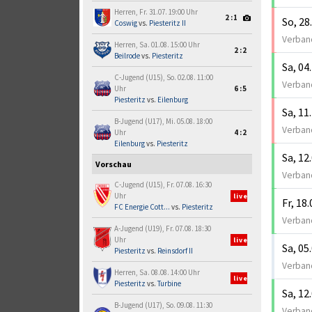
Herren, Fr. 31.07. 19:00 Uhr
2:1
So, 28
Coswig
vs.
Piesteritz II
Verband
Herren, Sa. 01.08. 15:00 Uhr
2:2
Beilrode
vs.
Piesteritz
Sa, 04
C-Jugend (U15), So. 02.08. 11:00
Verband
Uhr
6:5
Piesteritz
vs.
Eilenburg
Sa, 11
B-Jugend (U17), Mi. 05.08. 18:00
Verband
Uhr
4:2
Eilenburg
vs.
Piesteritz
Sa, 12
Vorschau
Verband
C-Jugend (U15), Fr. 07.08. 16:30
Uhr
live
Fr, 18
FC Energie Cott...
vs.
Piesteritz
Verband
A-Jugend (U19), Fr. 07.08. 18:30
Uhr
live
Sa, 05
Piesteritz
vs.
Reinsdorf II
Verband
Herren, Sa. 08.08. 14:00 Uhr
live
Piesteritz
vs.
Turbine
Sa, 12
B-Jugend (U17), So. 09.08. 11:30
Verband