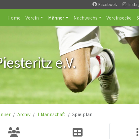
Facebook
Insta
Home
Verein
Männer
Nachwuchs
Vereinsecke
esteritz e.V.
nner
Archiv
1.Mannschaft
Spielplan