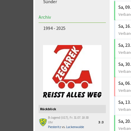
Sünder
Sa, 09
Verband
Archiv
Sa, 16
1994 - 2025
Verband
Sa, 23
Verband
Sa, 30
Verband
Sa, 06
Verband
Sa, 13
Rückblick
Verband
B-Jugend (U17), Fr. 31.07. 18:30
Sa, 20
Uhr
3:3
Piesteritz
vs.
Luckenwalde
Verband