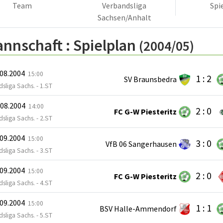
Team
Verbandsliga
Spi
Sachsen/Anhalt
annschaft :
Spielplan
(2004/05)
.08.2004
15:00
1 : 2
SV Braunsbedra
sliga Sachs. - 1.ST
.08.2004
14:00
2 : 0
FC G-W Piesteritz
sliga Sachs. - 2.ST
.09.2004
15:00
3 : 0
VfB 06 Sangerhausen
sliga Sachs. - 3.ST
.09.2004
15:00
2 : 0
FC G-W Piesteritz
sliga Sachs. - 4.ST
.09.2004
15:00
1 : 1
BSV Halle-Ammendorf
sliga Sachs. - 5.ST