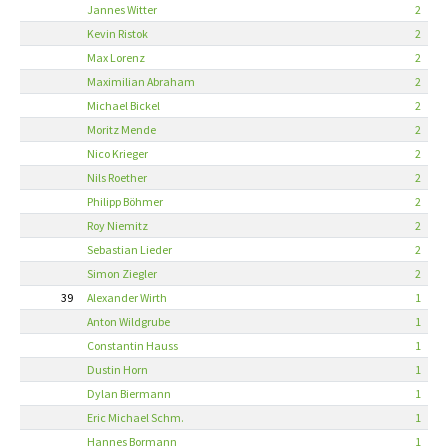
Jannes Witter
2
Kevin Ristok
2
Max Lorenz
2
Maximilian Abraham
2
Michael Bickel
2
Moritz Mende
2
Nico Krieger
2
Nils Roether
2
Philipp Böhmer
2
Roy Niemitz
2
Sebastian Lieder
2
Simon Ziegler
2
39
Alexander Wirth
1
Anton Wildgrube
1
Constantin Hauss
1
Dustin Horn
1
Dylan Biermann
1
Eric Michael Schm.
1
Hannes Bormann
1