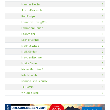
Hannes Ziegler
1
Justus Paatzsch
1
Karl Ferigo
1
Leander Ludwig Wa.
1
Lehmann Florian
1
Leo Stäbler
1
Leon Brückner
1
Magnus Wittig
1
Maik Göhlert
1
Mayden Rechner
1
Moritz Gauert
1
Niclas Matthias B.
1
Nils Schwabe
1
Semir Justin Schulze
1
Till Lossin
1
Vin Luca Beck
1