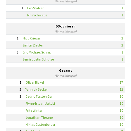
(Einwechslungen)
1
Leo Stäbler
1
Nils Schwabe
1
D3-Junioren
(Einwechslungen)
1
Nico Krieger
2
Simon Ziegler
2
3
Eric Michael Schm.
1
Semir Justin Schulze
1
Gesamt
(Einwechslungen)
1
Oliver Bickel
17
2
Yannick Becker
12
3
Cedric Torsten Ga.
10
Flynn-Istvan Jakobi
10
Fritz Winter
10
Jonathan Theune
10
Niklas Guttenberger
10