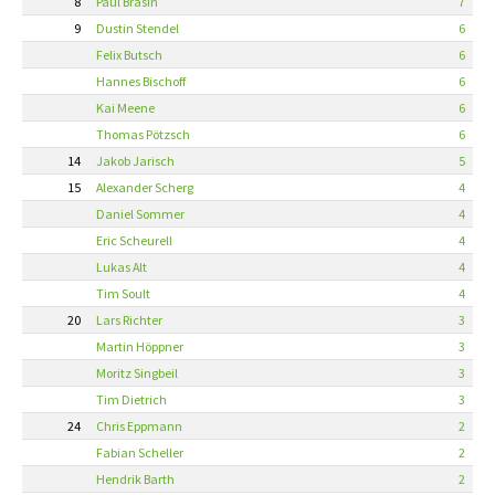
8
Paul Brasin
7
9
Dustin Stendel
6
Felix Butsch
6
Hannes Bischoff
6
Kai Meene
6
Thomas Pötzsch
6
14
Jakob Jarisch
5
15
Alexander Scherg
4
Daniel Sommer
4
Eric Scheurell
4
Lukas Alt
4
Tim Soult
4
20
Lars Richter
3
Martin Höppner
3
Moritz Singbeil
3
Tim Dietrich
3
24
Chris Eppmann
2
Fabian Scheller
2
Hendrik Barth
2