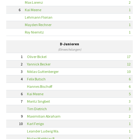
Max Lorenz
2
6
Kai Meene
1
Lehmann Florian
1
Mayden Rechner
1
Roy Niemitz
1
D-Junioren
(Einwechslungen)
1
Oliver Bickel
17
2
Yannick Becker
12
3
Niklas Guttenberger
10
4
Felix Butsch
6
Hannes Bischoff
6
6
Kai Meene
5
7
Moritz Singbeil
3
Tim Dietrich
3
9
Maximilian Abraham
2
10
Karl Ferigo
1
Leander Ludwig Wa.
1
Niclas Matthias B.
1