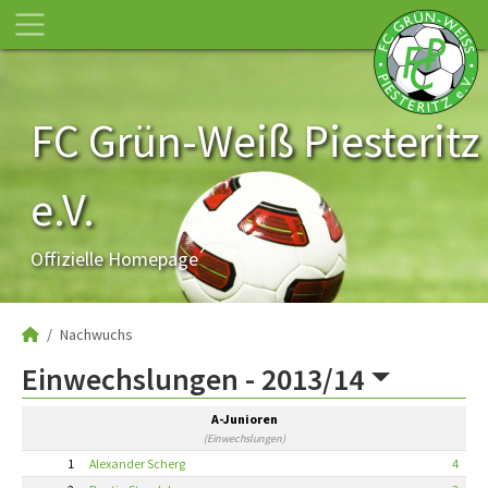
FC Grün-Weiß Piesteritz
e.V.
Offizielle Homepage
Nachwuchs
Einwechslungen -
2013/14
A-Junioren
(Einwechslungen)
1
Alexander Scherg
4