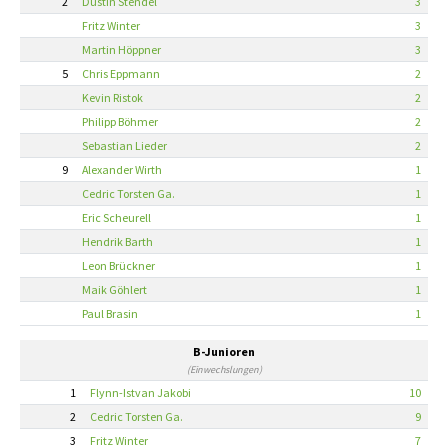
2
Dustin Stendel
3
Fritz Winter
3
Martin Höppner
3
5
Chris Eppmann
2
Kevin Ristok
2
Philipp Böhmer
2
Sebastian Lieder
2
9
Alexander Wirth
1
Cedric Torsten Ga.
1
Eric Scheurell
1
Hendrik Barth
1
Leon Brückner
1
Maik Göhlert
1
Paul Brasin
1
B-Junioren
(Einwechslungen)
1
Flynn-Istvan Jakobi
10
2
Cedric Torsten Ga.
9
3
Fritz Winter
7