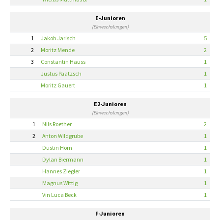
E-Junioren
(Einwechslungen)
1
Jakob Jarisch
5
2
Moritz Mende
2
3
Constantin Hauss
1
Justus Paatzsch
1
Moritz Gauert
1
E2-Junioren
(Einwechslungen)
1
Nils Roether
2
2
Anton Wildgrube
1
Dustin Horn
1
Dylan Biermann
1
Hannes Ziegler
1
Magnus Wittig
1
Vin Luca Beck
1
F-Junioren