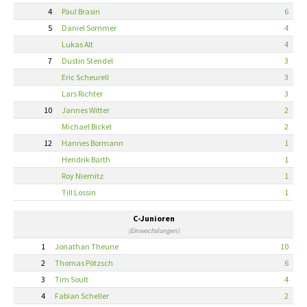
4
Paul Brasin
6
5
Daniel Sommer
4
Lukas Alt
4
7
Dustin Stendel
3
Eric Scheurell
3
Lars Richter
3
10
Jannes Witter
2
Michael Bickel
2
12
Hannes Bormann
1
Hendrik Barth
1
Roy Niemitz
1
Till Lossin
1
C-Junioren
(Einwechslungen)
1
Jonathan Theune
10
2
Thomas Pötzsch
6
3
Tim Soult
4
4
Fabian Scheller
2