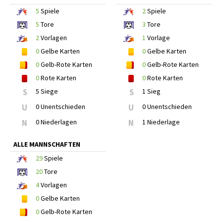
5
Spiele
2
Spiele
5
Tore
3
Tore
2
Vorlagen
1
Vorlage
0
Gelbe Karten
0
Gelbe Karten
0
Gelb-Rote Karten
0
Gelb-Rote Karten
0
Rote Karten
0
Rote Karten
S
5 Siege
S
1 Sieg
U
0 Unentschieden
U
0 Unentschieden
N
0 Niederlagen
N
1 Niederlage
ALLE MANNSCHAFTEN
29
Spiele
20
Tore
4
Vorlagen
0
Gelbe Karten
0
Gelb-Rote Karten