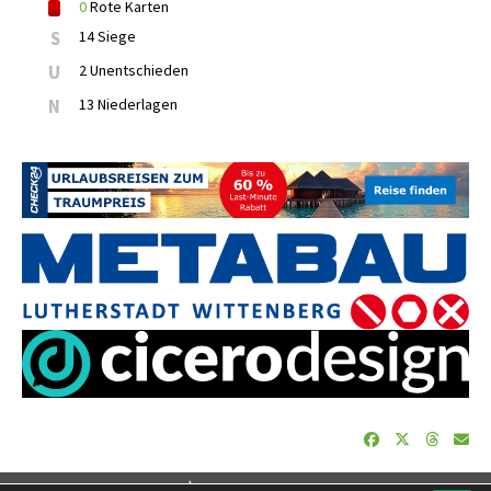
0
Rote Karten
S
14 Siege
U
2 Unentschieden
N
13 Niederlagen
soccero.de