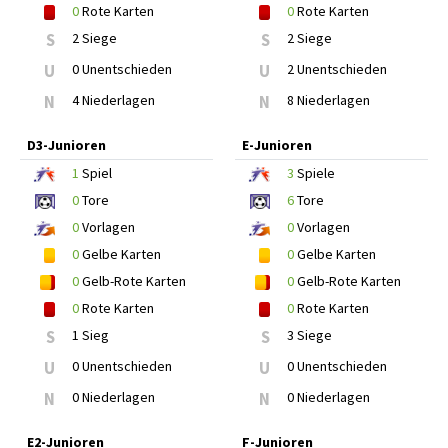
0
Rote Karten
0
Rote Karten
S
2 Siege
S
2 Siege
U
0 Unentschieden
U
2 Unentschieden
N
4 Niederlagen
N
8 Niederlagen
D3-Junioren
E-Junioren
1
Spiel
3
Spiele
0
Tore
6
Tore
0
Vorlagen
0
Vorlagen
0
Gelbe Karten
0
Gelbe Karten
0
Gelb-Rote Karten
0
Gelb-Rote Karten
0
Rote Karten
0
Rote Karten
S
1 Sieg
S
3 Siege
U
0 Unentschieden
U
0 Unentschieden
N
0 Niederlagen
N
0 Niederlagen
E2-Junioren
F-Junioren