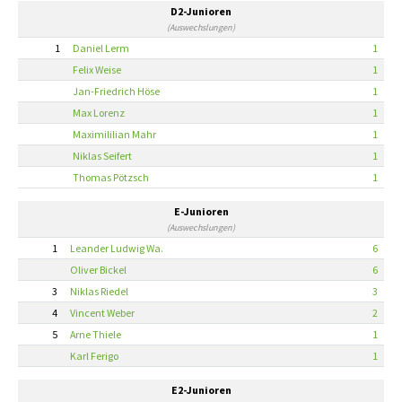
D2-Junioren
(Auswechslungen)
1
Daniel Lerm
1
Felix Weise
1
Jan-Friedrich Höse
1
Max Lorenz
1
Maximililian Mahr
1
Niklas Seifert
1
Thomas Pötzsch
1
E-Junioren
(Auswechslungen)
1
Leander Ludwig Wa.
6
Oliver Bickel
6
3
Niklas Riedel
3
4
Vincent Weber
2
5
Arne Thiele
1
Karl Ferigo
1
E2-Junioren