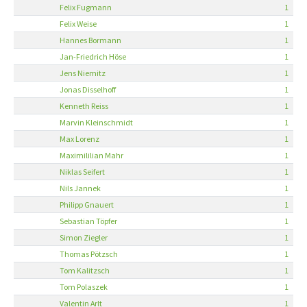
Felix Fugmann
1
Felix Weise
1
Hannes Bormann
1
Jan-Friedrich Höse
1
Jens Niemitz
1
Jonas Disselhoff
1
Kenneth Reiss
1
Marvin Kleinschmidt
1
Max Lorenz
1
Maximililian Mahr
1
Niklas Seifert
1
Nils Jannek
1
Philipp Gnauert
1
Sebastian Töpfer
1
Simon Ziegler
1
Thomas Pötzsch
1
Tom Kalitzsch
1
Tom Polaszek
1
Valentin Arlt
1