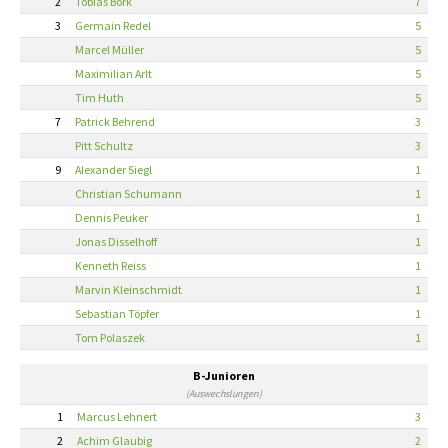
2
Tobias Bork
7
3
Germain Redel
5
Marcel Müller
5
Maximilian Arlt
5
Tim Huth
5
7
Patrick Behrend
3
Pitt Schultz
3
9
Alexander Siegl
1
Christian Schumann
1
Dennis Peuker
1
Jonas Disselhoff
1
Kenneth Reiss
1
Marvin Kleinschmidt
1
Sebastian Töpfer
1
Tom Polaszek
1
B-Junioren
(Auswechslungen)
1
Marcus Lehnert
3
2
Achim Glaubig
2