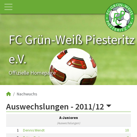
FC Grün-Weiß Piesteritz
e.V.
Offizielle Homepage
Nachwuchs
Auswechslungen -
2011/12
A-Junioren
(Auswechslungen)
1
Dennis Wendt
10