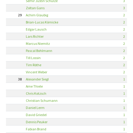
Semir Justin Schulze
3
Zoltan Gans
3
29
Achim Glaubig
2
Brian-Lucas Körnicke
2
Edgar Lausch
2
Lars Richter
2
Marcus Niemitz
2
Pascal Bohlmann
2
Till Lossin
2
Tim Röthe
2
Vincent Weber
2
38
Alexander Siegl
1
Arne Thiele
1
Chris Kotzsch
1
Christian Schumann
1
Daniel Lerm
1
David Griedel
1
Dennis Peuker
1
Fabian Brand
1