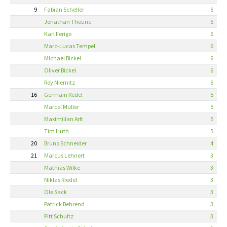
9
Fabian Scheller
6
Jonathan Theune
6
Karl Ferigo
6
Marc-Lucas Tempel
6
Michael Bickel
6
Oliver Bickel
6
Roy Niemitz
6
16
Germain Redel
5
Marcel Müller
5
Maximilian Arlt
5
Tim Huth
5
20
Bruno Schneider
4
21
Marcus Lehnert
3
Mathias Wilke
3
Niklas Riedel
3
Ole Sack
3
Patrick Behrend
3
Pitt Schultz
3