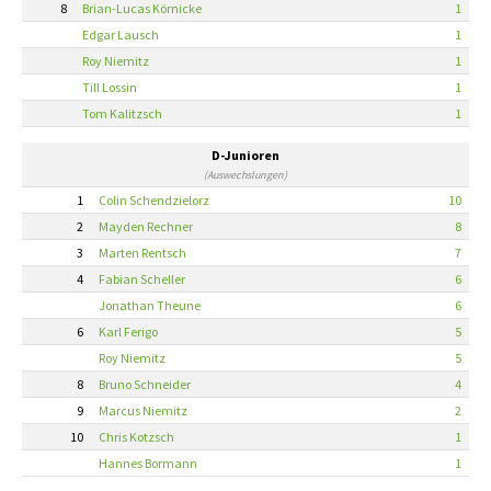
8
Brian-Lucas Körnicke
1
Edgar Lausch
1
Roy Niemitz
1
Till Lossin
1
Tom Kalitzsch
1
D-Junioren
(Auswechslungen)
1
Colin Schendzielorz
10
2
Mayden Rechner
8
3
Marten Rentsch
7
4
Fabian Scheller
6
Jonathan Theune
6
6
Karl Ferigo
5
Roy Niemitz
5
8
Bruno Schneider
4
9
Marcus Niemitz
2
10
Chris Kotzsch
1
Hannes Bormann
1