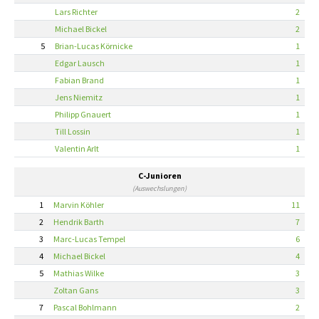
Lars Richter
2
Michael Bickel
2
5
Brian-Lucas Körnicke
1
Edgar Lausch
1
Fabian Brand
1
Jens Niemitz
1
Philipp Gnauert
1
Till Lossin
1
Valentin Arlt
1
C-Junioren
(Auswechslungen)
1
Marvin Köhler
11
2
Hendrik Barth
7
3
Marc-Lucas Tempel
6
4
Michael Bickel
4
5
Mathias Wilke
3
Zoltan Gans
3
7
Pascal Bohlmann
2