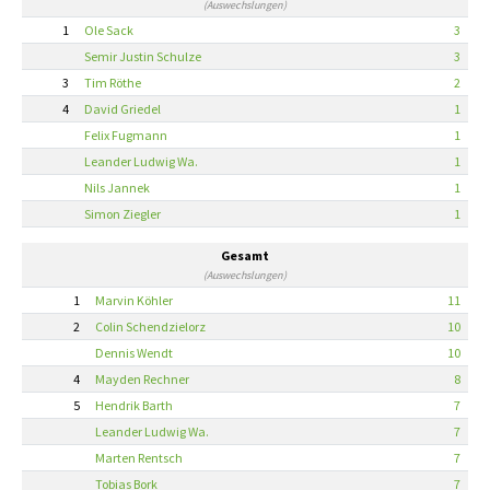
(Auswechslungen)
1
Ole Sack
3
Semir Justin Schulze
3
3
Tim Röthe
2
4
David Griedel
1
Felix Fugmann
1
Leander Ludwig Wa.
1
Nils Jannek
1
Simon Ziegler
1
Gesamt
(Auswechslungen)
1
Marvin Köhler
11
2
Colin Schendzielorz
10
Dennis Wendt
10
4
Mayden Rechner
8
5
Hendrik Barth
7
Leander Ludwig Wa.
7
Marten Rentsch
7
Tobias Bork
7