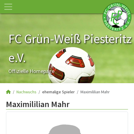
FC Grün-Weiß Piesteritz
e.V.
Offizielle Homepage
Nachwuchs
ehemalige Spieler
Maximililian Mahr
Maximililian Mahr