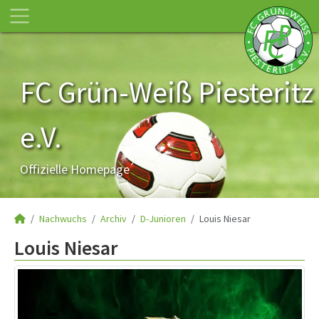
FC Grün-Weiß Piesteritz
e.V.
Offizielle Homepage
Nachwuchs
Archiv
D-Junioren
Louis Niesar
Louis Niesar