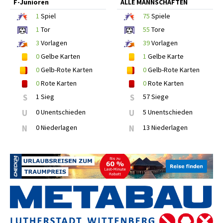
F-Junioren
ALLE MANNSCHAFTEN
1
Spiel
75
Spiele
1
Tor
55
Tore
3
Vorlagen
39
Vorlagen
0
Gelbe Karten
1
Gelbe Karte
0
Gelb-Rote Karten
0
Gelb-Rote Karten
0
Rote Karten
0
Rote Karten
S
1 Sieg
S
57 Siege
U
0 Unentschieden
U
5 Unentschieden
N
0 Niederlagen
N
13 Niederlagen