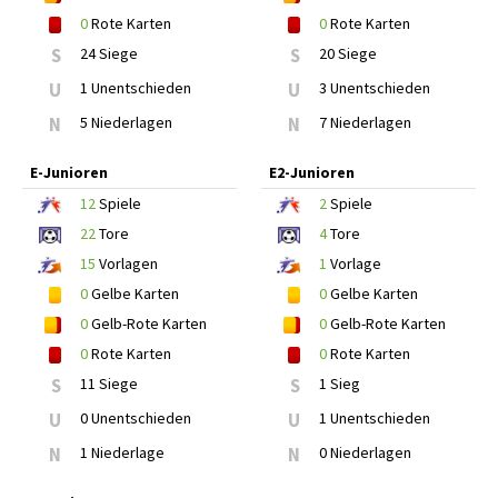
0
Rote Karten
0
Rote Karten
S
24 Siege
S
20 Siege
U
1 Unentschieden
U
3 Unentschieden
N
5 Niederlagen
N
7 Niederlagen
E-Junioren
E2-Junioren
12
Spiele
2
Spiele
22
Tore
4
Tore
15
Vorlagen
1
Vorlage
0
Gelbe Karten
0
Gelbe Karten
0
Gelb-Rote Karten
0
Gelb-Rote Karten
0
Rote Karten
0
Rote Karten
S
11 Siege
S
1 Sieg
U
0 Unentschieden
U
1 Unentschieden
N
1 Niederlage
N
0 Niederlagen