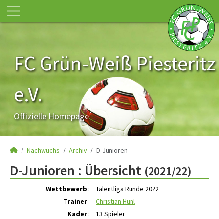
FC Grün-Weiß Piesteritz
e.V.
Offizielle Homepage
Nachwuchs
Archiv
D-Junioren
D-Junioren :
Übersicht
(2021/22)
Wettbewerb:
Talentliga Runde 2022
Trainer:
Christian Hünl
Kader:
13 Spieler