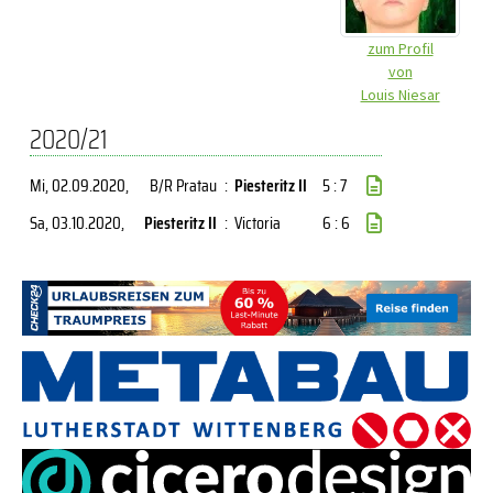
zum Profil
von
Louis Niesar
2020/21
Mi, 02.09.2020
,
B/R Pratau
:
Piesteritz II
5 : 7
Sa, 03.10.2020
,
Piesteritz II
:
Victoria
6 : 6