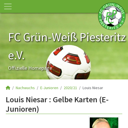
FC Grün-Weiß Piesteritz
e.V.
Offizielle Homepage
Nachwuchs
E-Junioren
2020/21
Louis Niesar
Louis Niesar : Gelbe Karten (E-
Junioren)