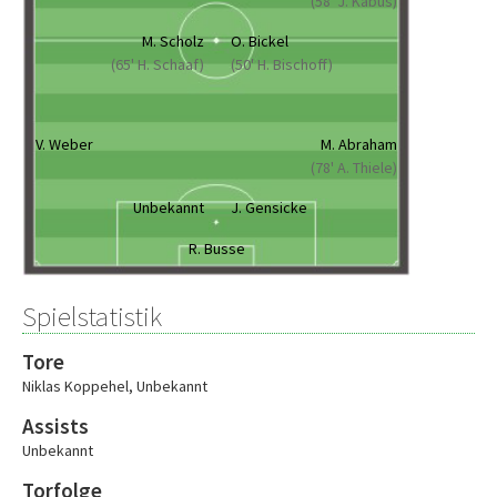
(58' J. Kabus)
M. Scholz
O. Bickel
(65' H. Schaaf)
(50' H. Bischoff)
V. Weber
M. Abraham
(78' A. Thiele)
Unbekannt
J. Gensicke
R. Busse
Spielstatistik
Tore
Niklas Koppehel
,
Unbekannt
Assists
Unbekannt
Torfolge