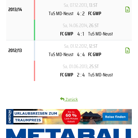
Sa, 07.12.2013
, 13.ST
2013/14
4 : 2
TuS MD-Neust
FC GWP
Sa, 14.06.2014
, 26.ST
4 : 1
FC GWP
TuS MD-Neust
Sa, 01.12.2012
, 12.ST
2012/13
4 : 4
TuS MD-Neust
FC GWP
Sa, 01.06.2013
, 25.ST
2 : 4
FC GWP
TuS MD-Neust
Zurück