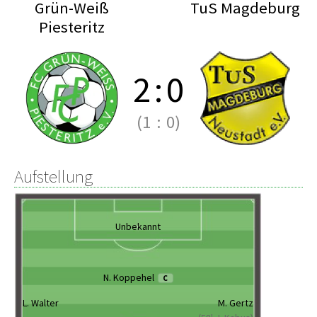
Grün-Weiß
TuS Magdeburg
Piesteritz
2
:
0
(1
:
0)
Aufstellung
Unbekannt
N. Koppehel
C
L. Walter
M. Gertz