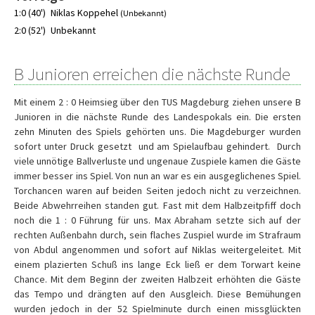
1:0 (40')
Niklas Koppehel
(Unbekannt)
2:0 (52')
Unbekannt
B Junioren erreichen die nächste Runde
Mit einem 2 : 0 Heimsieg über den TUS Magdeburg ziehen unsere B
Junioren in die nächste Runde des Landespokals ein. Die ersten
zehn Minuten des Spiels gehörten uns. Die Magdeburger wurden
sofort unter Druck gesetzt und am Spielaufbau gehindert. Durch
viele unnötige Ballverluste und ungenaue Zuspiele kamen die Gäste
immer besser ins Spiel. Von nun an war es ein ausgeglichenes Spiel.
Torchancen waren auf beiden Seiten jedoch nicht zu verzeichnen.
Beide Abwehrreihen standen gut. Fast mit dem Halbzeitpfiff doch
noch die 1 : 0 Führung für uns. Max Abraham setzte sich auf der
rechten Außenbahn durch, sein flaches Zuspiel wurde im Strafraum
von Abdul angenommen und sofort auf Niklas weitergeleitet. Mit
einem plazierten Schuß ins lange Eck ließ er dem Torwart keine
Chance. Mit dem Beginn der zweiten Halbzeit erhöhten die Gäste
das Tempo und drängten auf den Ausgleich. Diese Bemühungen
wurden jedoch in der 52 Spielminute durch einen missglückten