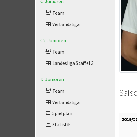
C-Junioren
Team
Verbandsliga
C2-Junioren
Team
Landesliga Staffel 3
D-Junioren
Saiso
Team
Verbandsliga
Spielplan
2019/2
Statistik