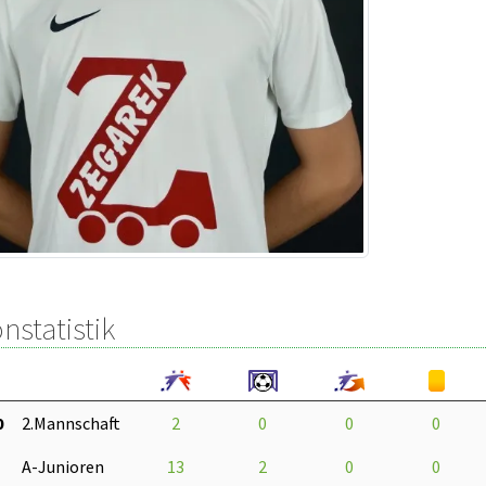
nstatistik
0
2.Mannschaft
2
0
0
0
A-Junioren
13
2
0
0