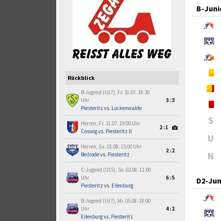
B-Juni
Rückblick
B-Jugend (U17), Fr. 31.07. 18:30
Uhr
3:3
Piesteritz
vs.
Luckenwalde
S
Herren, Fr. 31.07. 19:00 Uhr
2:1
Coswig
vs.
Piesteritz II
U
Herren, Sa. 01.08. 15:00 Uhr
2:2
N
Beilrode
vs.
Piesteritz
C-Jugend (U15), So. 02.08. 11:00
Uhr
6:5
D2-Jun
Piesteritz
vs.
Eilenburg
B-Jugend (U17), Mi. 05.08. 18:00
Uhr
4:2
Eilenburg
vs.
Piesteritz