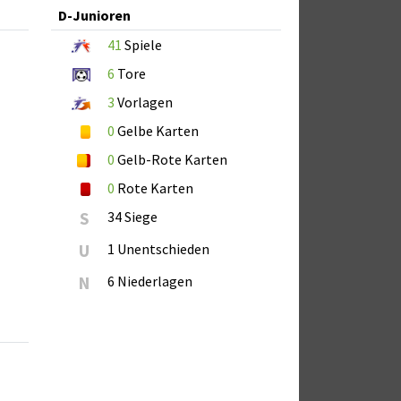
D-Junioren
41
Spiele
6
Tore
3
Vorlagen
0
Gelbe Karten
0
Gelb-Rote Karten
0
Rote Karten
S
34 Siege
U
1 Unentschieden
N
6 Niederlagen