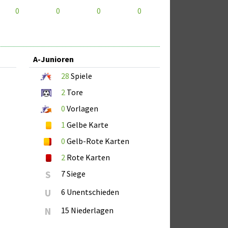
0
0
0
0
A-Junioren
28
Spiele
2
Tore
0
Vorlagen
1
Gelbe Karte
0
Gelb-Rote Karten
2
Rote Karten
S
7 Siege
U
6 Unentschieden
N
15 Niederlagen