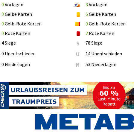
0
Vorlagen
3
Vorlagen
0
Gelbe Karten
6
Gelbe Karten
0
Gelb-Rote Karten
0
Gelb-Rote Karten
0
Rote Karten
2
Rote Karten
4 Siege
S
78 Siege
0 Unentschieden
U
14 Unentschieden
0 Niederlagen
N
53 Niederlagen