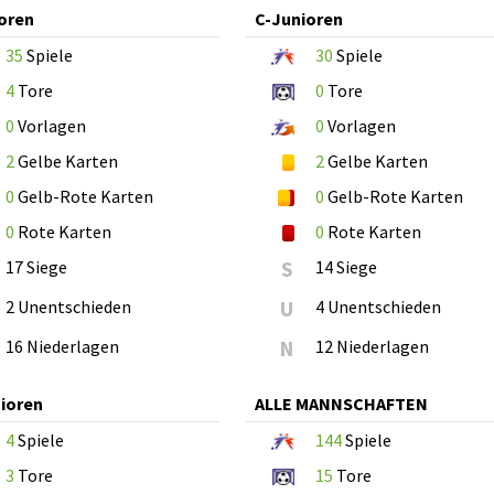
oren
C-Junioren
35
Spiele
30
Spiele
4
Tore
0
Tore
0
Vorlagen
0
Vorlagen
2
Gelbe Karten
2
Gelbe Karten
0
Gelb-Rote Karten
0
Gelb-Rote Karten
0
Rote Karten
0
Rote Karten
17 Siege
S
14 Siege
2 Unentschieden
U
4 Unentschieden
16 Niederlagen
N
12 Niederlagen
ioren
ALLE MANNSCHAFTEN
4
Spiele
144
Spiele
3
Tore
15
Tore