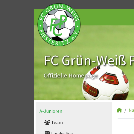
FC Grün-Weiß Pi
Offizielle Homepage
Na
A-Junioren
Team
Landesliga