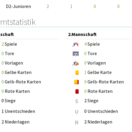
D2-Junioren
2
1
0
0
mtstatistik
schaft
2.Mannschaft
2
Spiele
4
Spiele
0
Tore
0
Tore
0
Vorlagen
0
Vorlagen
0
Gelbe Karten
1
Gelbe Karte
0
Gelb-Rote Karten
0
Gelb-Rote Karten
0
Rote Karten
0
Rote Karten
0 Siege
S
2 Siege
1 Unentschieden
U
0 Unentschieden
2 Niederlagen
N
2 Niederlagen