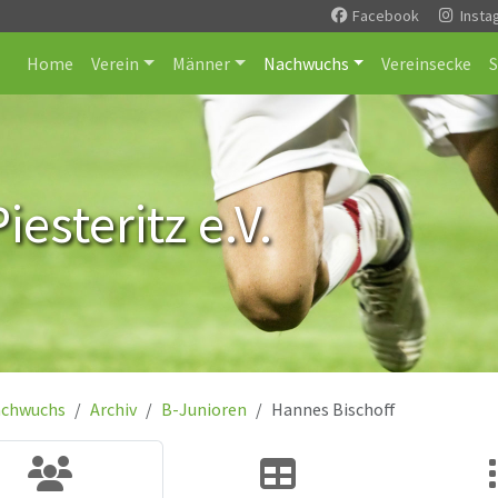
Facebook
Insta
Home
Verein
Männer
Nachwuchs
Vereinsecke
esteritz e.V.
chwuchs
Archiv
B-Junioren
Hannes Bischoff