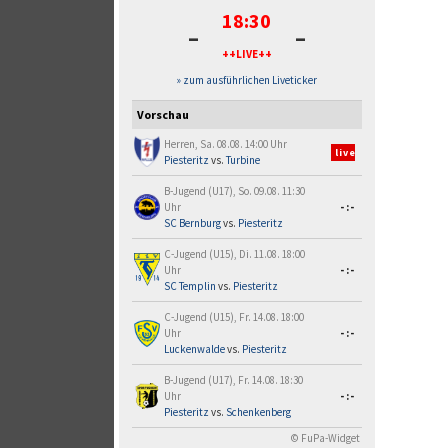
18:30
-
-
++LIVE++
» zum ausführlichen Liveticker
Vorschau
Herren, Sa. 08.08. 14:00 Uhr
live
Piesteritz
vs.
Turbine
B-Jugend (U17), So. 09.08. 11:30
Uhr
-:-
SC Bernburg
vs.
Piesteritz
C-Jugend (U15), Di. 11.08. 18:00
Uhr
-:-
SC Templin
vs.
Piesteritz
C-Jugend (U15), Fr. 14.08. 18:00
Uhr
-:-
Luckenwalde
vs.
Piesteritz
B-Jugend (U17), Fr. 14.08. 18:30
Uhr
-:-
Piesteritz
vs.
Schenkenberg
© FuPa-Widget