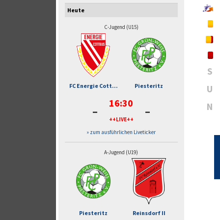
Heute
C-Jugend (U15)
S
FC Energie Cott...
Piesteritz
U
16:30
-
-
N
++LIVE++
» zum ausführlichen Liveticker
A-Jugend (U19)
Piesteritz
Reinsdorf II