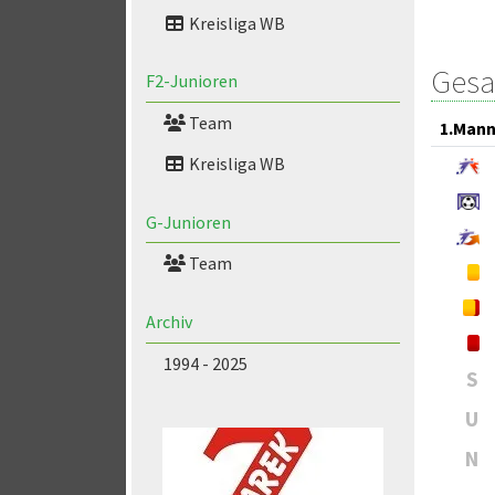
Kreisliga WB
Gesa
F2-Junioren
Team
1.Mann
Kreisliga WB
G-Junioren
Team
Archiv
1994 - 2025
S
U
N