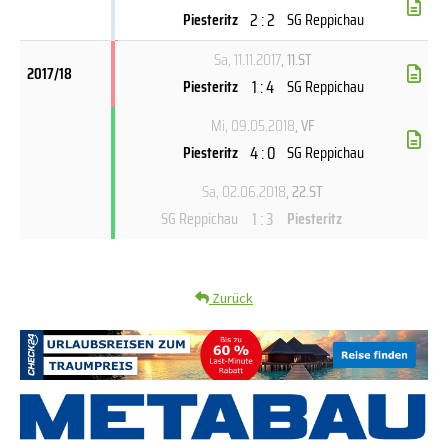
2 : 2
Piesteritz
SG Reppichau
Sa, 11.11.2017
, 11.ST
2017/18
1 : 4
Piesteritz
SG Reppichau
Mi, 09.05.2018
, VF
4 : 0
Piesteritz
SG Reppichau
Sa, 02.06.2018
, 22.ST
1 : 3
SG Reppichau
Piesteritz
Zurück