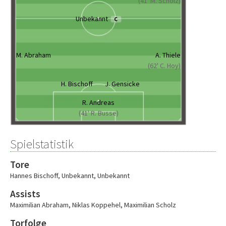
(41' M. Scholz)
Unbekannt
C
M. Abraham
A. Thiele
(62' C. Hoy)
H. Bischoff
J. Gensicke
R. Andreas
(41' R. Busse)
Spielstatistik
Tore
Hannes Bischoff
,
Unbekannt
,
Unbekannt
Assists
Maximilian Abraham
,
Niklas Koppehel
,
Maximilian Scholz
Torfolge