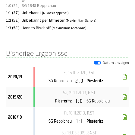
1:0 (22')
SG 1948 Reppichau
1:1 (37')
Unbekannt
(Niklas Koppehel)
1:2 (52')
Unbekannt per Elfmeter
(Maximilian Scholz)
1:3 (58')
Hannes Bischoff
(Maximilian Abraham)
Bisherige Ergebnisse
Datum anzeigen
Fr, 16.10.2020
, 7.ST
2020/21
2 : 0
SG Reppichau
Piesteritz
Sa, 19.10.2019
, 6.ST
2019/20
1 : 0
Piesteritz
SG Reppichau
Fr, 16.11.2018
, 11.ST
2018/19
1 : 1
SG Reppichau
Piesteritz
Sa, 18.05.2019
, 24.ST