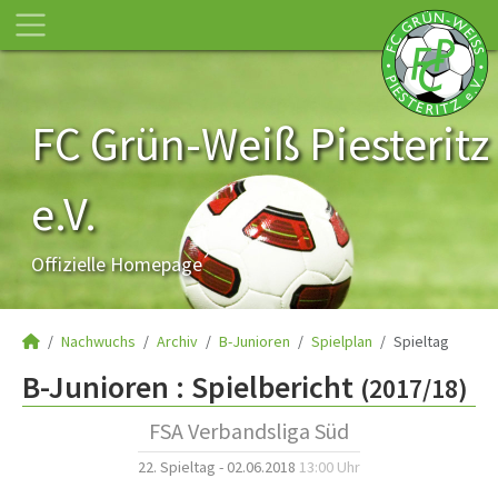
FC Grün-Weiß Piesteritz
e.V.
Offizielle Homepage
Nachwuchs
Archiv
B-Junioren
Spielplan
Spieltag
B-Junioren :
Spielbericht
(2017/18)
FSA Verbandsliga Süd
22. Spieltag - 02.06.2018
13:00 Uhr