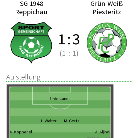
SG 1948
Grün-Weiß
Reppichau
Piesteritz
1
:
3
(1
:
1)
Aufstellung
Unbekannt
L. Walter
M. Gertz
N. Koppehel
A. Aljindi