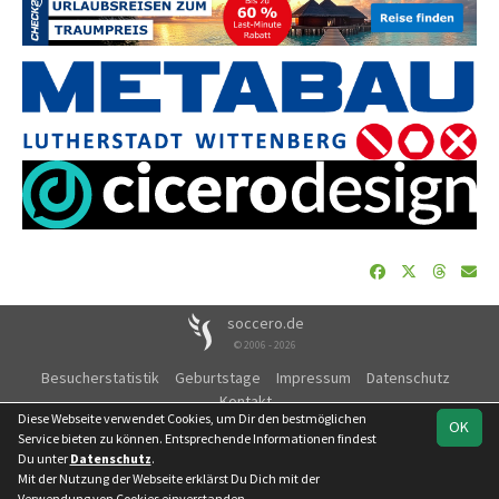
soccero.de
© 2006 - 2026
Besucherstatistik
Geburtstage
Impressum
Datenschutz
Kontakt
Diese Webseite verwendet Cookies, um Dir den bestmöglichen
OK
Service bieten zu können. Entsprechende Informationen findest
Du unter
Datenschutz
.
Mit der Nutzung der Webseite erklärst Du Dich mit der
Team
FSA
Hallenlandesmeisterschaft
Spielplan
Statistik
Verwendung von Cookies einverstanden.