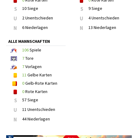
0
Rote Karten
0
Rote Karten
S
10 Siege
S
9 Siege
U
2 Unentschieden
U
4 Unentschieden
N
6 Niederlagen
N
13 Niederlagen
ALLE MANNSCHAFTEN
106
Spiele
7
Tore
7
Vorlagen
11
Gelbe Karten
0
Gelb-Rote Karten
0
Rote Karten
S
57 Siege
U
11 Unentschieden
N
44 Niederlagen