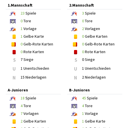
1.Mannschaft
2.Mannschaft
23
Spiele
3
Spiele
0
Tore
0
Tore
1
Vorlage
2
Vorlagen
1
Gelbe Karte
0
Gelbe Karten
0
Gelb-Rote Karten
0
Gelb-Rote Karten
0
Rote Karten
0
Rote Karten
S
7 Siege
S
0 Siege
U
1 Unentschieden
U
1 Unentschieden
N
15 Niederlagen
N
2 Niederlagen
A-Junioren
B-Junioren
18
Spiele
45
Spiele
4
Tore
4
Tore
7
Vorlagen
1
Vorlage
2
Gelbe Karten
1
Gelbe Karte