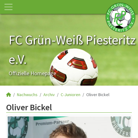
FC Grün-Weiß Piesteritz
e.V.
Offizielle Homepage
Nachwuchs
Archiv
C-Junioren
Oliver Bickel
Oliver Bickel