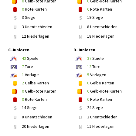
0
Gelb-Rote Karten
0
Gelb-Rote Karten
0
Rote Karten
0
Rote Karten
S
3 Siege
S
19 Siege
U
3 Unentschieden
U
8 Unentschieden
N
12 Niederlagen
N
18 Niederlagen
C-Junioren
D-Junioren
42
Spiele
37
Spiele
7
Tore
12
Tore
1
Vorlage
5
Vorlagen
2
Gelbe Karten
0
Gelbe Karten
0
Gelb-Rote Karten
0
Gelb-Rote Karten
0
Rote Karten
0
Rote Karten
S
14 Siege
S
24 Siege
U
8 Unentschieden
U
2 Unentschieden
N
20 Niederlagen
N
11 Niederlagen