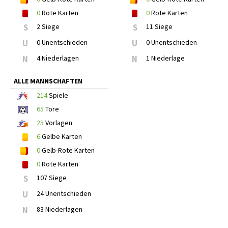
0
Rote Karten
0
Rote Karten
S
2 Siege
S
11 Siege
U
0 Unentschieden
U
0 Unentschieden
N
4 Niederlagen
N
1 Niederlage
ALLE MANNSCHAFTEN
214
Spiele
65
Tore
25
Vorlagen
6
Gelbe Karten
0
Gelb-Rote Karten
0
Rote Karten
S
107 Siege
U
24 Unentschieden
N
83 Niederlagen