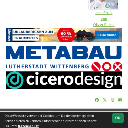
zum Profil
von
Oliver Bickel
soccero.de
Diese Webseite verwendet Cookies, um Dir den bestmöglichen
OK
© 2006 - 2026
Service bieten zu können. Entsprechende Informationen findest
Du unter
Datenschutz
.
Besucherstatistik
Geburtstage
Impressum
Datenschutz