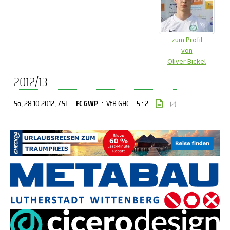
zum Profil
von
Oliver Bickel
2012/13
So, 28.10.2012
, 7.ST
FC GWP
:
VfB GHC
5 : 2
(2)