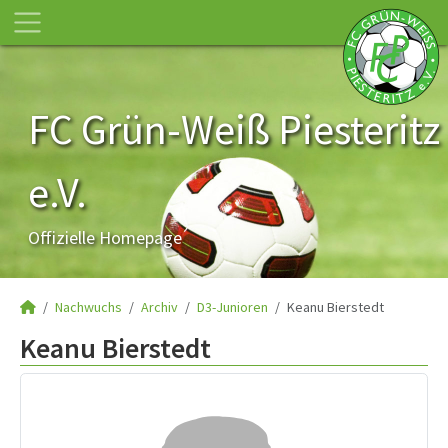
FC Grün-Weiß Piesteritz
e.V.
Offizielle Homepage
Nachwuchs
Archiv
D3-Junioren
Keanu Bierstedt
Keanu Bierstedt