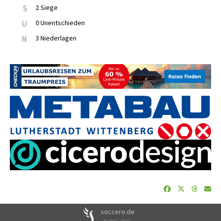
S
2 Siege
U
0 Unentschieden
N
3 Niederlagen
soccero.de