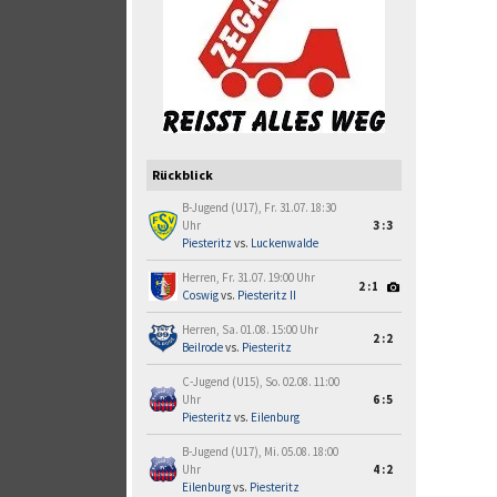
Rückblick
B-Jugend (U17), Fr. 31.07. 18:30
Uhr
3:3
Piesteritz
vs.
Luckenwalde
Herren, Fr. 31.07. 19:00 Uhr
2:1
Coswig
vs.
Piesteritz II
Herren, Sa. 01.08. 15:00 Uhr
2:2
Beilrode
vs.
Piesteritz
C-Jugend (U15), So. 02.08. 11:00
Uhr
6:5
Piesteritz
vs.
Eilenburg
B-Jugend (U17), Mi. 05.08. 18:00
Uhr
4:2
Eilenburg
vs.
Piesteritz