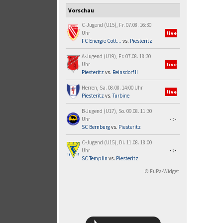
Vorschau
C-Jugend (U15), Fr. 07.08. 16:30
Uhr
live
FC Energie Cott...
vs.
Piesteritz
A-Jugend (U19), Fr. 07.08. 18:30
Uhr
live
Piesteritz
vs.
Reinsdorf II
Herren, Sa. 08.08. 14:00 Uhr
live
Piesteritz
vs.
Turbine
B-Jugend (U17), So. 09.08. 11:30
Uhr
-:-
SC Bernburg
vs.
Piesteritz
C-Jugend (U15), Di. 11.08. 18:00
Uhr
-:-
SC Templin
vs.
Piesteritz
© FuPa-Widget