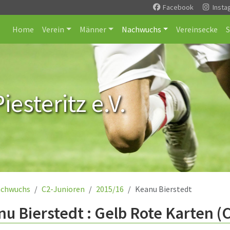
Facebook
Insta
Home
Verein
Männer
Nachwuchs
Vereinsecke
esteritz e.V.
chwuchs
C2-Junioren
2015/16
Keanu Bierstedt
u Bierstedt : Gelb Rote Karten (