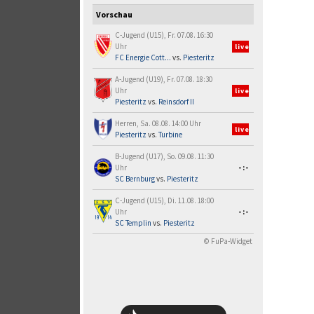
Vorschau
C-Jugend (U15), Fr. 07.08. 16:30
Uhr
live
FC Energie Cott...
vs.
Piesteritz
A-Jugend (U19), Fr. 07.08. 18:30
Uhr
live
Piesteritz
vs.
Reinsdorf II
Herren, Sa. 08.08. 14:00 Uhr
live
Piesteritz
vs.
Turbine
B-Jugend (U17), So. 09.08. 11:30
Uhr
-:-
SC Bernburg
vs.
Piesteritz
C-Jugend (U15), Di. 11.08. 18:00
Uhr
-:-
SC Templin
vs.
Piesteritz
© FuPa-Widget