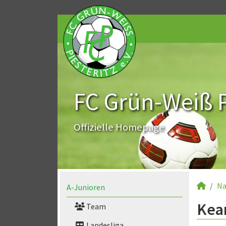
FC Grün-Weiß Pi
Offizielle Homepage
Na
A-Junioren
Kean
Team
Landesliga