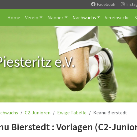
Facebook
Insta
Home
Verein
Männer
Nachwuchs
Vereinsecke
esteritz e.V.
chwuchs
C2-Junioren
Ewige Tabelle
Keanu Bierstedt
u Bierstedt : Vorlagen (C2-Junio