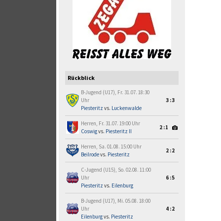
Rückblick
B-Jugend (U17), Fr. 31.07. 18:30
Uhr
3:3
Piesteritz
vs.
Luckenwalde
Herren, Fr. 31.07. 19:00 Uhr
2:1
Coswig
vs.
Piesteritz II
Herren, Sa. 01.08. 15:00 Uhr
2:2
Beilrode
vs.
Piesteritz
C-Jugend (U15), So. 02.08. 11:00
Uhr
6:5
Piesteritz
vs.
Eilenburg
B-Jugend (U17), Mi. 05.08. 18:00
Uhr
4:2
Eilenburg
vs.
Piesteritz