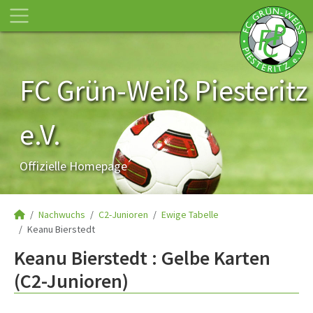
FC Grün-Weiß Piesteritz
e.V.
Offizielle Homepage
Nachwuchs
C2-Junioren
Ewige Tabelle
Keanu Bierstedt
Keanu Bierstedt : Gelbe Karten
(C2-Junioren)