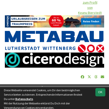
zum Profil
von
Keanu Bierstedt
soccero.de
Diese Webseite verwendet Cookies, um Dir den bestmöglichen
OK
© 2006 - 2026
Service bieten zu können. Entsprechende Informationen findest
Du unter
Datenschutz
.
Besucherstatistik
Geburtstage
Impressum
Datenschutz
Mit der Nutzung der Webseite erklärst Du Dich mit der
Kontakt
Verwendung von Cookies einverstanden.