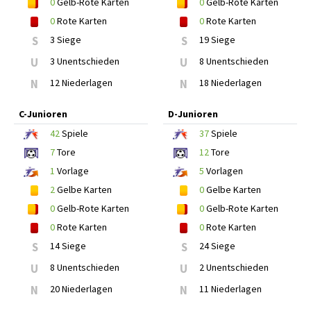
0
Gelb-Rote Karten
0
Gelb-Rote Karten
0
Rote Karten
0
Rote Karten
S
3 Siege
S
19 Siege
U
3 Unentschieden
U
8 Unentschieden
N
12 Niederlagen
N
18 Niederlagen
C-Junioren
D-Junioren
42
Spiele
37
Spiele
7
Tore
12
Tore
1
Vorlage
5
Vorlagen
2
Gelbe Karten
0
Gelbe Karten
0
Gelb-Rote Karten
0
Gelb-Rote Karten
0
Rote Karten
0
Rote Karten
S
14 Siege
S
24 Siege
U
8 Unentschieden
U
2 Unentschieden
N
20 Niederlagen
N
11 Niederlagen