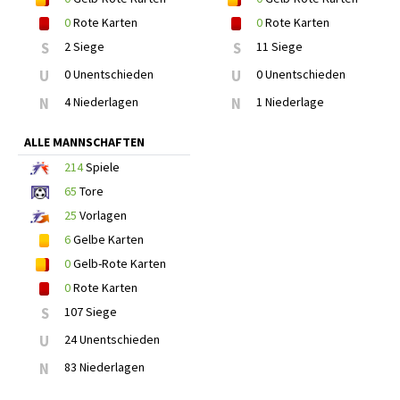
0
Rote Karten
0
Rote Karten
S
2 Siege
S
11 Siege
U
0 Unentschieden
U
0 Unentschieden
N
4 Niederlagen
N
1 Niederlage
ALLE MANNSCHAFTEN
214
Spiele
65
Tore
25
Vorlagen
6
Gelbe Karten
0
Gelb-Rote Karten
0
Rote Karten
S
107 Siege
U
24 Unentschieden
N
83 Niederlagen