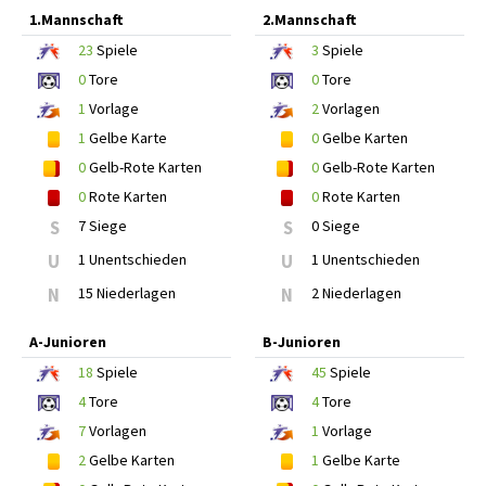
1.Mannschaft
2.Mannschaft
23
Spiele
3
Spiele
0
Tore
0
Tore
1
Vorlage
2
Vorlagen
1
Gelbe Karte
0
Gelbe Karten
0
Gelb-Rote Karten
0
Gelb-Rote Karten
0
Rote Karten
0
Rote Karten
S
7 Siege
S
0 Siege
U
1 Unentschieden
U
1 Unentschieden
N
15 Niederlagen
N
2 Niederlagen
A-Junioren
B-Junioren
18
Spiele
45
Spiele
4
Tore
4
Tore
7
Vorlagen
1
Vorlage
2
Gelbe Karten
1
Gelbe Karte