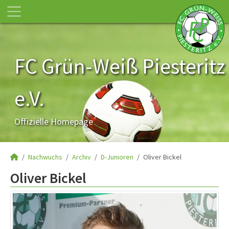
FC Grün-Weiß Piesteritz
e.V.
Offizielle Homepage
Nachwuchs
Archiv
D-Junioren
Oliver Bickel
Oliver Bickel