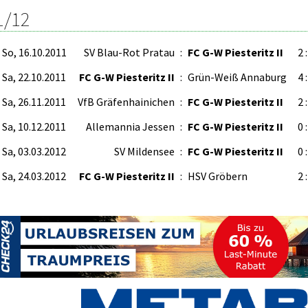
1/12
So, 16.10.2011
SV Blau-Rot Pratau
:
FC G-W Piesteritz II
2 :
Sa, 22.10.2011
FC G-W Piesteritz II
:
Grün-Weiß Annaburg
4 :
Sa, 26.11.2011
VfB Gräfenhainichen
:
FC G-W Piesteritz II
2 :
Sa, 10.12.2011
Allemannia Jessen
:
FC G-W Piesteritz II
0 :
Sa, 03.03.2012
SV Mildensee
:
FC G-W Piesteritz II
0 :
Sa, 24.03.2012
FC G-W Piesteritz II
:
HSV Gröbern
2 :