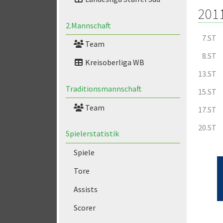
201
2.Mannschaft
7.ST
Team
8.ST
Kreisoberliga WB
13.ST
Traditionsmannschaft
15.ST
Team
17.ST
20.ST
Spielerstatistik
Spiele
Tore
Assists
Scorer