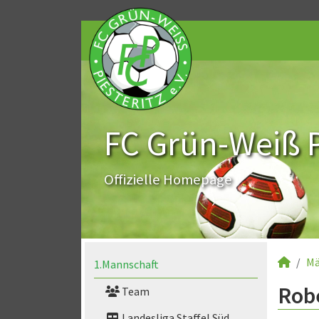
FC Grün-Weiß Pi
Offizielle Homepage
Mä
1.Mannschaft
Robe
Team
Landesliga Staffel Süd