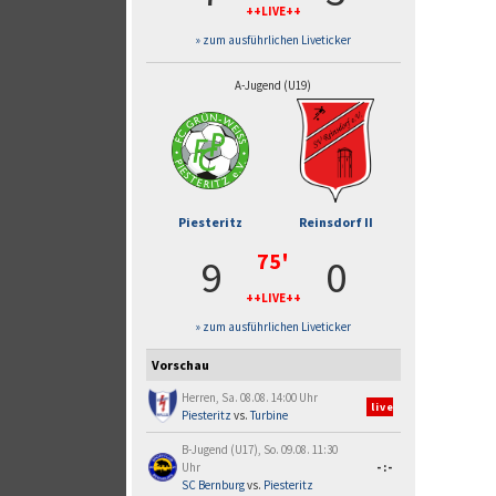
++LIVE++
» zum ausführlichen Liveticker
A-Jugend (U19)
Piesteritz
Reinsdorf II
75'
9
0
++LIVE++
» zum ausführlichen Liveticker
Vorschau
Herren, Sa. 08.08. 14:00 Uhr
live
Piesteritz
vs.
Turbine
B-Jugend (U17), So. 09.08. 11:30
Uhr
-:-
SC Bernburg
vs.
Piesteritz