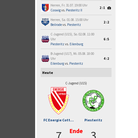
Herren, Fr. 31.07. 19:00 Uhr
2:1
Coswig
vs.
Piesteritz II
Herren, Sa. 01.08. 15:00 Uhr
2:2
Beilrode
vs.
Piesteritz
C-Jugend (U15), So. 02.08. 11:00
Uhr
6:5
Piesteritz
vs.
Eilenburg
B-Jugend (U17), Mi. 05.08. 18:00
Uhr
4:2
Eilenburg
vs.
Piesteritz
Heute
C-Jugend (U15)
FC Energie Cott...
Piesteritz
Ende
7
3