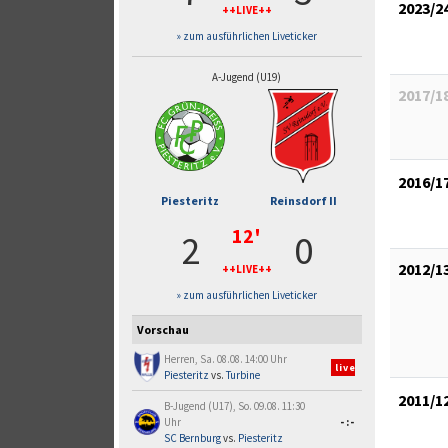
2023/2
++LIVE++
» zum ausführlichen Liveticker
A-Jugend (U19)
2017/1
2016/1
Piesteritz
Reinsdorf II
12'
2
0
2012/1
++LIVE++
» zum ausführlichen Liveticker
Vorschau
Herren, Sa. 08.08. 14:00 Uhr
live
Piesteritz
vs.
Turbine
2011/1
B-Jugend (U17), So. 09.08. 11:30
Uhr
-:-
SC Bernburg
vs.
Piesteritz