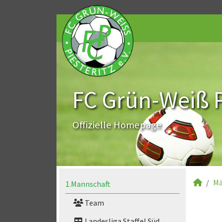
FC Grün-Weiß Pi
Offizielle Homepage
Mä
1.Mannschaft
Team
Landesliga Staffel Süd