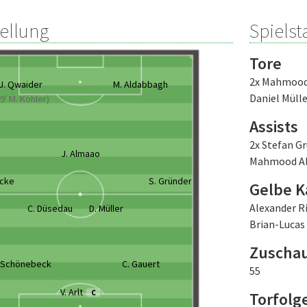
tellung
Spielsta
Tore
2x Mahmood
J. Qwaider
M. Aldabbagh
Daniel Mülle
9' M. Köhler)
Assists
2x Stefan G
J. Almaao
Mahmood A
icke
S. Gründer
Gelbe K
Alexander R
C. Düsedau
D. Müller
Brian-Lucas
Zuscha
 Schönebeck
C. Gauert
55
V. Arlt
C
Torfolg