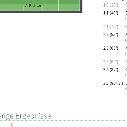
1:0 (23')
A. Richter
1:1 (40')
2:1 (45')
2:2 (55')
2:3 (60')
(
3:3 (69')
3:4 (82')
(
3:5 (90+3')
erige Ergebnisse