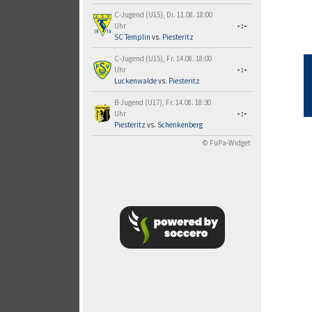
C-Jugend (U15), Di. 11.08. 18:00
Uhr
-:-
SC Templin
vs.
Piesteritz
C-Jugend (U15), Fr. 14.08. 18:00
Uhr
-:-
Luckenwalde
vs.
Piesteritz
B-Jugend (U17), Fr. 14.08. 18:30
Uhr
-:-
Piesteritz
vs.
Schenkenberg
© FuPa-Widget