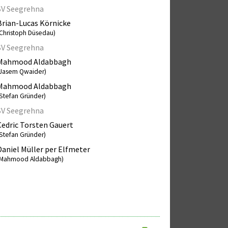
SV Seegrehna
Brian-Lucas Körnicke
(Christoph Düsedau)
SV Seegrehna
Mahmood Aldabbagh
(Jasem Qwaider)
Mahmood Aldabbagh
Stefan Gründer)
SV Seegrehna
Cedric Torsten Gauert
Stefan Gründer)
Daniel Müller per Elfmeter
(Mahmood Aldabbagh)