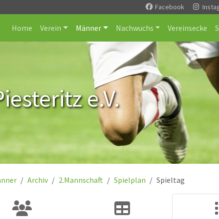
Facebook
Insta
Home
Verein
Männer
Nachwuchs
Vereinsecke
esteritz e.V.
nner
Archiv
2.Mannschaft
Spielplan
Spieltag