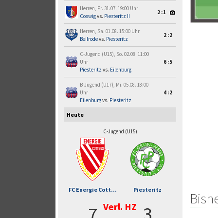
Herren, Fr. 31.07. 19:00 Uhr
2:1
Coswig
vs.
Piesteritz II
Herren, Sa. 01.08. 15:00 Uhr
2:2
Beilrode
vs.
Piesteritz
C-Jugend (U15), So. 02.08. 11:00
Uhr
6:5
Piesteritz
vs.
Eilenburg
B-Jugend (U17), Mi. 05.08. 18:00
Uhr
4:2
Eilenburg
vs.
Piesteritz
Heute
C-Jugend (U15)
FC Energie Cott...
Piesteritz
Bish
Verl. HZ
7
3