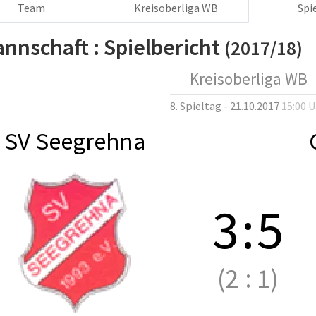
Team
Kreisoberliga WB
Spi
annschaft :
Spielbericht
(2017/18)
Kreisoberliga WB
8. Spieltag - 21.10.2017
15:00 
SV Seegrehna
3
:
5
(2
:
1)