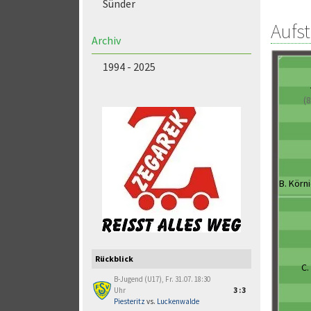
Sünder
Aufs
Archiv
1994 - 2025
(8
B. Körn
Rückblick
C.
B-Jugend (U17), Fr. 31.07. 18:30
Uhr
3:3
Piesteritz
vs.
Luckenwalde