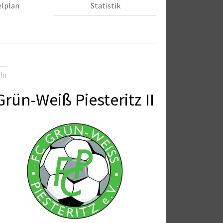
elplan
Statistik
Uhr
Grün-Weiß Piesteritz II