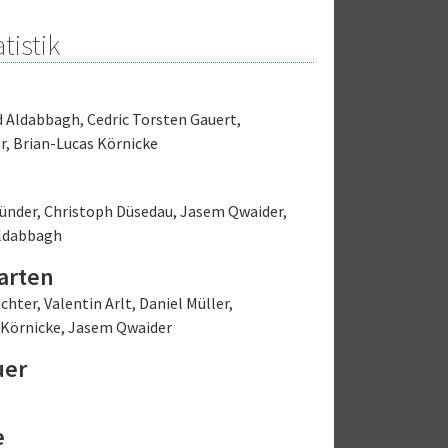
tistik
 Aldabbagh
,
Cedric Torsten Gauert
,
r
,
Brian-Lucas Körnicke
ründer
,
Christoph Düsedau
,
Jasem Qwaider
,
ldabbagh
arten
ichter
,
Valentin Arlt
,
Daniel Müller
,
 Körnicke
,
Jasem Qwaider
uer
e