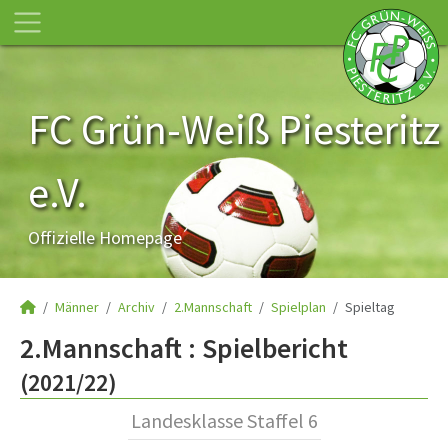
FC Grün-Weiß Piesteritz
e.V.
Offizielle Homepage
Männer
Archiv
2.Mannschaft
Spielplan
Spieltag
2.Mannschaft :
Spielbericht
(2021/22)
Landesklasse Staffel 6