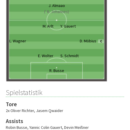
J. Almaao
(' B. Johannes)
M. Arlt
Y. Gauert
L. Wagner
D. Möbius
C
E. Wolter
S. Schmidt
R. Busse
Spielstatistik
Tore
2x Oliver Richter
,
Jasem Qwaider
Assists
Robin Busse
,
Yannic Colin Gauert
,
Devin Meißner