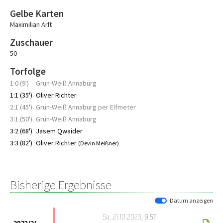
Gelbe Karten
Maximilian Arlt
Zuschauer
50
Torfolge
1:0 (9')
Grün-Weiß Annaburg
1:1 (35')
Oliver Richter
2:1 (45')
Grün-Weiß Annaburg per Elfmeter
3:1 (50')
Grün-Weiß Annaburg
3:2 (68')
Jasem Qwaider
3:3 (82')
Oliver Richter
(Devin Meißner)
Bisherige Ergebnisse
Datum anzeigen
Sa, 21.10.2023
, 9.ST