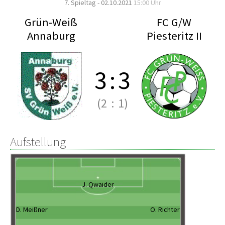
7. Spieltag - 02.10.2021
15:00 Uhr
Grün-Weiß
FC G/W
Annaburg
Piesteritz II
3
:
3
(2
:
1)
Aufstellung
J. Qwaider
D. Meißner
O. Richter