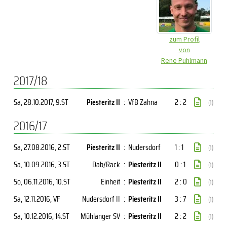
zum Profil
von
Rene Puhlmann
2017/18
Sa, 28.10.2017
, 9.ST
Piesteritz II
:
VfB Zahna
2 : 2
(1)
2016/17
Sa, 27.08.2016
, 2.ST
Piesteritz II
:
Nudersdorf
1 : 1
(1)
Sa, 10.09.2016
, 3.ST
Dab/Rack
:
Piesteritz II
0 : 1
(1)
So, 06.11.2016
, 10.ST
Einheit
:
Piesteritz II
2 : 0
(1)
Sa, 12.11.2016
, VF
Nudersdorf II
:
Piesteritz II
3 : 7
(1)
Sa, 10.12.2016
, 14.ST
Mühlanger SV
:
Piesteritz II
2 : 2
(1)