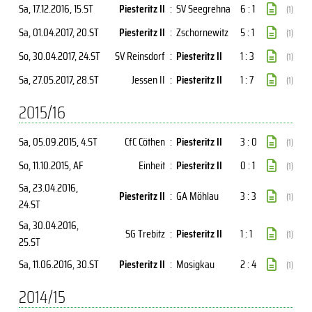
Sa, 17.12.2016
, 15.ST
Piesteritz II
:
SV Seegrehna
6 : 1
(1)
Sa, 01.04.2017
, 20.ST
Piesteritz II
:
Zschornewitz
5 : 1
(1)
So, 30.04.2017
, 24.ST
SV Reinsdorf
:
Piesteritz II
1 : 3
(1)
Sa, 27.05.2017
, 28.ST
Jessen II
:
Piesteritz II
1 : 7
(1)
2015/16
Sa, 05.09.2015
, 4.ST
CfC Cöthen
:
Piesteritz II
3 : 0
(1)
So, 11.10.2015
, AF
Einheit
:
Piesteritz II
0 : 1
(1)
Sa, 23.04.2016
,
Piesteritz II
:
GA Möhlau
3 : 3
(1)
24.ST
Sa, 30.04.2016
,
SG Trebitz
:
Piesteritz II
1 : 1
(1)
25.ST
Sa, 11.06.2016
, 30.ST
Piesteritz II
:
Mosigkau
2 : 4
(1)
2014/15