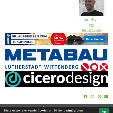
zum Profil
von
Richard Held
soccero.de
Diese Webseite verwendet Cookies, um Dir den bestmöglichen
OK