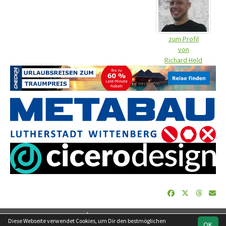
zum Profil
von
Richard Held
soccero.de
Diese Webseite verwendet Cookies, um Dir den bestmöglichen
OK