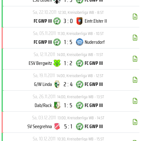
Sa, 22.10.2011
12:30
,
Kreisoberliga WB - 8.ST
3 : 0
FC GWP III
Eintr.Elster II
Sa, 05.11.2011
11:30
,
Kreisoberliga WB - 10.ST
1 : 5
FC GWP III
Nudersdorf
Sa, 12.11.2011
14:00
,
Kreisoberliga WB - 11.ST
1 : 2
ESV Bergwitz
FC GWP III
Sa, 19.11.2011
14:00
,
Kreisoberliga WB - 12.ST
2 : 4
G/W Linda
FC GWP III
Sa, 26.11.2011
14:00
,
Kreisoberliga WB - 13.ST
1 : 5
Dab/Rack
FC GWP III
Sa, 03.12.2011
13:00
,
Kreisoberliga WB - 14.ST
5 : 1
SV Seegrehna
FC GWP III
Sa, 10.12.2011
10:30
,
Kreisoberliga WB - 15.ST