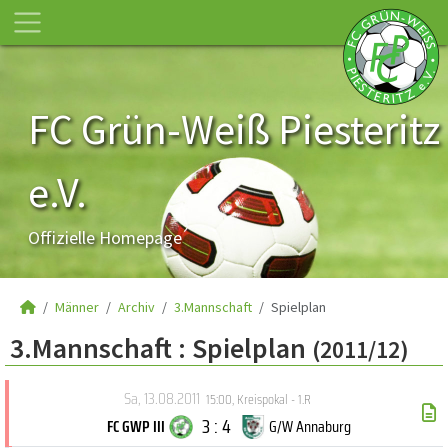
FC Grün-Weiß Piesteritz
e.V.
Offizielle Homepage
Männer
Archiv
3.Mannschaft
Spielplan
3.Mannschaft :
Spielplan
(2011/12)
Sa, 13.08.2011
15:00
,
Kreispokal - 1.R
3 : 4
FC GWP III
G/W Annaburg