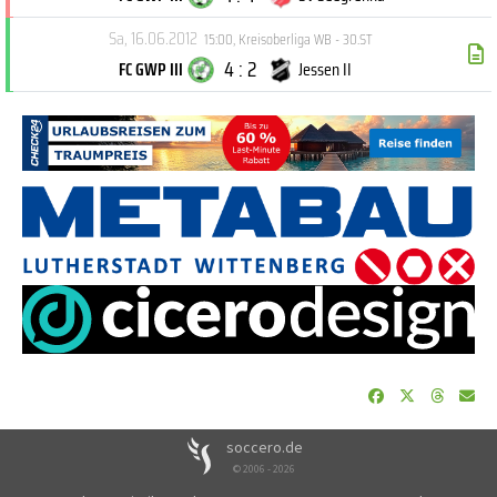
Sa, 16.06.2012
15:00
,
Kreisoberliga WB - 30.ST
4 : 2
FC GWP III
Jessen II
soccero.de
© 2006 - 2026