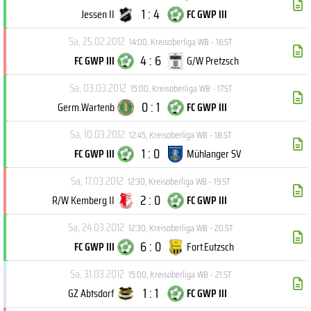
1 : 4
Jessen II
FC GWP III
Sa, 25.02.2012
14:00
,
Kreisoberliga WB - 16.ST
4 : 6
FC GWP III
G/W Pretzsch
Sa, 03.03.2012
15:00
,
Kreisoberliga WB - 17.ST
0 : 1
Germ.Wartenb
FC GWP III
Sa, 10.03.2012
12:45
,
Kreisoberliga WB - 18.ST
1 : 0
FC GWP III
Mühlanger SV
Sa, 17.03.2012
12:30
,
Kreisoberliga WB - 19.ST
2 : 0
R/W Kemberg II
FC GWP III
Sa, 24.03.2012
12:30
,
Kreisoberliga WB - 20.ST
6 : 0
FC GWP III
Fort.Eutzsch
Sa, 31.03.2012
15:00
,
Kreisoberliga WB - 21.ST
1 : 1
GZ Abtsdorf
FC GWP III