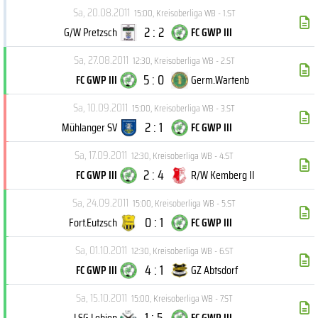
Sa, 20.08.2011
15:00
,
Kreisoberliga WB - 1.ST
2 : 2
G/W Pretzsch
FC GWP III
Sa, 27.08.2011
12:30
,
Kreisoberliga WB - 2.ST
5 : 0
FC GWP III
Germ.Wartenb
Sa, 10.09.2011
15:00
,
Kreisoberliga WB - 3.ST
2 : 1
Mühlanger SV
FC GWP III
Sa, 17.09.2011
12:30
,
Kreisoberliga WB - 4.ST
2 : 4
FC GWP III
R/W Kemberg II
Sa, 24.09.2011
15:00
,
Kreisoberliga WB - 5.ST
0 : 1
Fort.Eutzsch
FC GWP III
Sa, 01.10.2011
12:30
,
Kreisoberliga WB - 6.ST
4 : 1
FC GWP III
GZ Abtsdorf
Sa, 15.10.2011
15:00
,
Kreisoberliga WB - 7.ST
1 : 5
LSG Lebien
FC GWP III