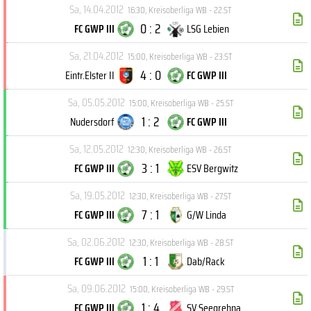
Sa, 14.04.2012
16:30
,
Kreisoberliga WB - 22.ST
0 : 2
FC GWP III
LSG Lebien
Sa, 21.04.2012
15:00
,
Kreisoberliga WB - 23.ST
4 : 0
Eintr.Elster II
FC GWP III
Sa, 05.05.2012
15:00
,
Kreisoberliga WB - 25.ST
1 : 2
Nudersdorf
FC GWP III
Sa, 12.05.2012
12:30
,
Kreisoberliga WB - 26.ST
3 : 1
FC GWP III
ESV Bergwitz
Sa, 19.05.2012
12:30
,
Kreisoberliga WB - 27.ST
7 : 1
FC GWP III
G/W Linda
Sa, 02.06.2012
12:30
,
Kreisoberliga WB - 28.ST
1 : 1
FC GWP III
Dab/Rack
Sa, 09.06.2012
15:00
,
Kreisoberliga WB - 29.ST
1 : 4
FC GWP III
SV Seegrehna