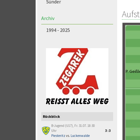
Sünder
Aufs
Archiv
1994 - 2025
P. Geißl
Rückblick
B-Jugend (U17), Fr. 31.07. 18:30
Uhr
3:3
Piesteritz
vs.
Luckenwalde