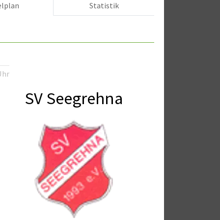
elplan
Statistik
Uhr
SV Seegrehna