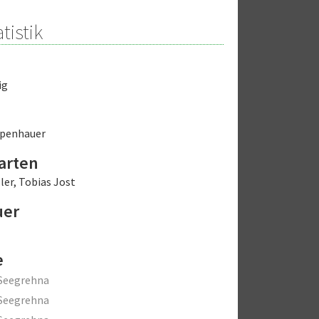
tistik
ig
ppenhauer
arten
ler
,
Tobias Jost
uer
e
Seegrehna
Seegrehna