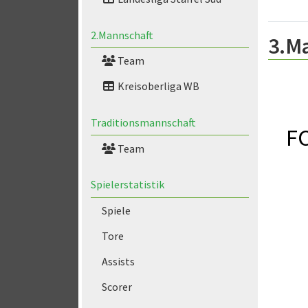
2.Mannschaft
3.M
Team
Kreisoberliga WB
Traditionsmannschaft
FC
Team
Spielerstatistik
Spiele
Tore
Assists
Scorer