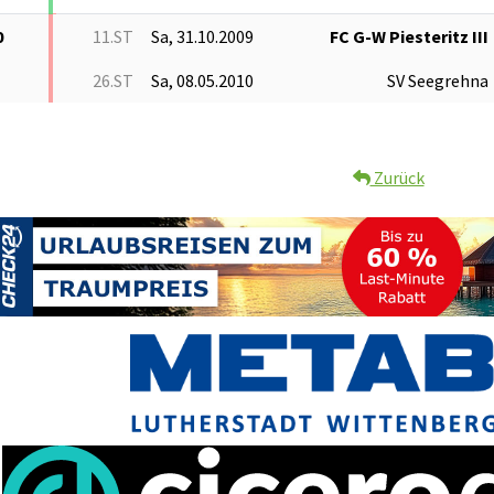
0
11.ST
Sa, 31.10.2009
FC G-W Piesteritz III
26.ST
Sa, 08.05.2010
SV Seegrehna
Zurück