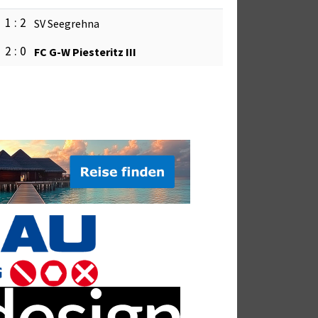
1 : 2
SV Seegrehna
2 : 0
FC G-W Piesteritz III