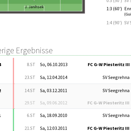
0:3 (50')
SV 
J. Janihsek
1:3 (60')
Enr
(Gu
1:4 (90')
SV 
erige Ergebnisse
4
8.ST
So, 06.10.2013
FC G-W Piesteritz III
23.ST
Sa, 12.04.2014
SV Seegrehna
2
14.ST
Sa, 03.12.2011
SV Seegrehna
29.ST
Sa, 09.06.2012
FC G-W Piesteritz III
1
6.ST
Sa, 18.09.2010
SV Seegrehna
21.ST
Sa, 12.03.2011
FC G-W Piesteritz III