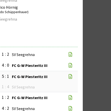
Seegrehna
ico Hörnig
ido Schüppenhauer)
Seegrehna
1 : 2
SV Seegrehna
4 : 0
FC G-W Piesteritz III
5 : 1
FC G-W Piesteritz III
1 : 4
SV Seegrehna
1 : 2
FC G-W Piesteritz III
4 : 2
SV Seegrehna