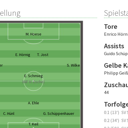
tellung
Spielsta
Tore
Enrico Hörn
M. Hoese
Assists
Guido Schü
E. Hörnig
T. Jost
Gelbe K
er
S. Wilke
Philipp Geiß
E. Schmieg
(68' H. Esche)
Zuscha
44
Torfolg
A. Ehle
0:1 (13')
SV 
C. Hünl
G. Schüppenhauer
0:2 (34')
SV 
T. Keil