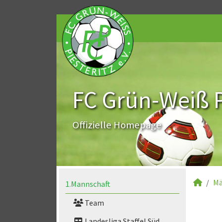
FC Grün-Weiß Pi
Offizielle Homepage
Mä
1.Mannschaft
Team
Landesliga Staffel Süd