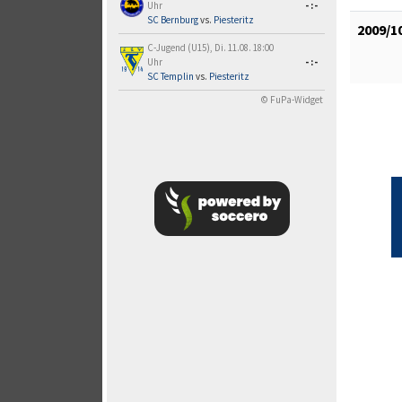
Uhr
-:-
SC Bernburg
vs.
Piesteritz
2009/1
C-Jugend (U15), Di. 11.08. 18:00
Uhr
-:-
SC Templin
vs.
Piesteritz
© FuPa-Widget