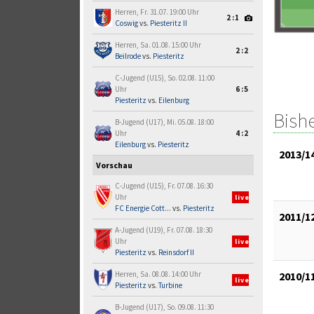
Herren, Fr. 31.07. 19:00 Uhr
2:1
Coswig
vs.
Piesteritz II
Herren, Sa. 01.08. 15:00 Uhr
2:2
Beilrode
vs.
Piesteritz
C-Jugend (U15), So. 02.08. 11:00
Uhr
6:5
Piesteritz
vs.
Eilenburg
Bish
B-Jugend (U17), Mi. 05.08. 18:00
Uhr
4:2
Eilenburg
vs.
Piesteritz
2013/1
Vorschau
C-Jugend (U15), Fr. 07.08. 16:30
Uhr
live
FC Energie Cott...
vs.
Piesteritz
2011/1
A-Jugend (U19), Fr. 07.08. 18:30
Uhr
live
Piesteritz
vs.
Reinsdorf II
2010/1
Herren, Sa. 08.08. 14:00 Uhr
live
Piesteritz
vs.
Turbine
B-Jugend (U17), So. 09.08. 11:30