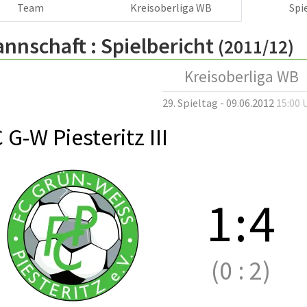
Team
Kreisoberliga WB
Spi
annschaft :
Spielbericht
(2011/12)
Kreisoberliga WB
29. Spieltag - 09.06.2012
15:00 
 G-W Piesteritz III
1
:
4
(0
:
2)