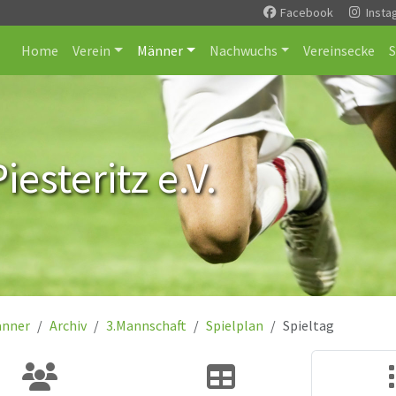
Facebook
Insta
Home
Verein
Männer
Nachwuchs
Vereinsecke
esteritz e.V.
nner
Archiv
3.Mannschaft
Spielplan
Spieltag