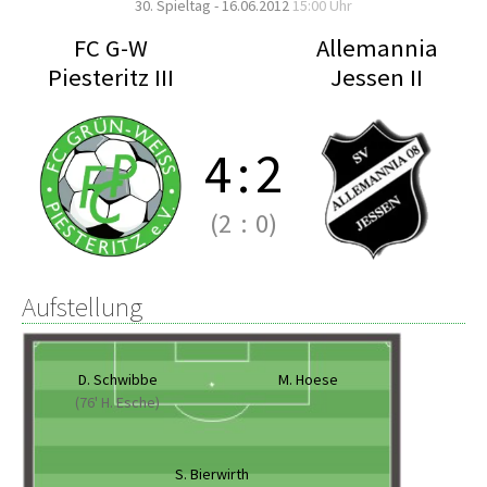
30. Spieltag - 16.06.2012
15:00 Uhr
FC G-W
Allemannia
Piesteritz III
Jessen II
4
:
2
(2
:
0)
Aufstellung
D. Schwibbe
M. Hoese
(76' H. Esche)
S. Bierwirth