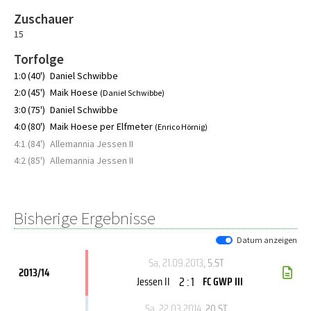
Zuschauer
15
Torfolge
1:0 (40')
Daniel Schwibbe
2:0 (45')
Maik Hoese
(Daniel Schwibbe)
3:0 (75')
Daniel Schwibbe
4:0 (80')
Maik Hoese per Elfmeter
(Enrico Hörnig)
4:1 (84')
Allemannia Jessen II
4:2 (85')
Allemannia Jessen II
Bisherige Ergebnisse
Datum anzeigen
Sa, 21.09.2013
, 5.ST
2013/14
2 : 1
Jessen II
FC GWP III
Sa, 22.03.2014
, 20.ST