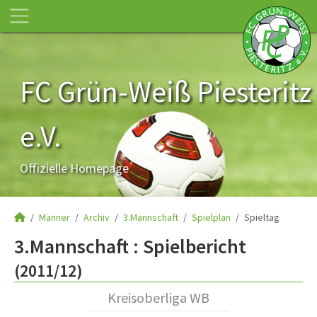
FC Grün-Weiß Piesteritz
e.V.
Offizielle Homepage
Männer
Archiv
3.Mannschaft
Spielplan
Spieltag
3.Mannschaft :
Spielbericht
(2011/12)
Kreisoberliga WB