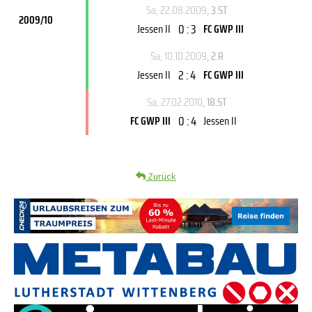
Sa, 22.08.2009
, 3.ST
2009/10
0 : 3
Jessen II
FC GWP III
Sa, 10.10.2009
, 2.R
2 : 4
Jessen II
FC GWP III
Sa, 27.02.2010
, 18.ST
0 : 4
FC GWP III
Jessen II
Zurück