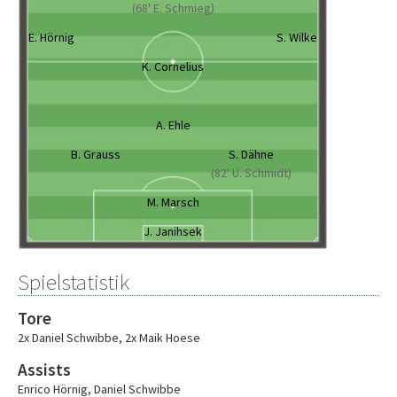
(68' E. Schmieg)
E. Hörnig
S. Wilke
K. Cornelius
A. Ehle
B. Grauss
S. Dähne
(82' U. Schmidt)
M. Marsch
J. Janihsek
Spielstatistik
Tore
2x Daniel Schwibbe
,
2x Maik Hoese
Assists
Enrico Hörnig
,
Daniel Schwibbe