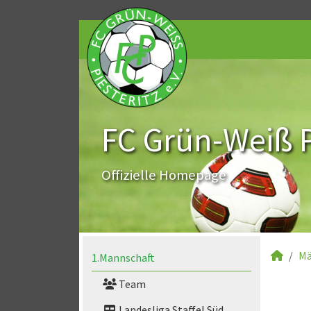
FC Grün-Weiß Pi
Offizielle Homepage
Mä
1.Mannschaft
Team
Landesliga Staffel Süd