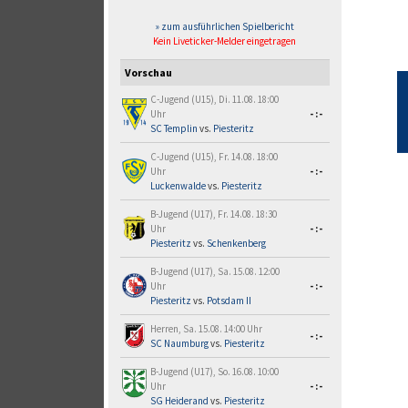
» zum ausführlichen Spielbericht
Kein Liveticker-Melder eingetragen
Vorschau
C-Jugend (U15), Di. 11.08. 18:00
Uhr
-:-
SC Templin
vs.
Piesteritz
C-Jugend (U15), Fr. 14.08. 18:00
Uhr
-:-
Luckenwalde
vs.
Piesteritz
B-Jugend (U17), Fr. 14.08. 18:30
Uhr
-:-
Piesteritz
vs.
Schenkenberg
B-Jugend (U17), Sa. 15.08. 12:00
Uhr
-:-
Piesteritz
vs.
Potsdam II
Herren, Sa. 15.08. 14:00 Uhr
-:-
SC Naumburg
vs.
Piesteritz
B-Jugend (U17), So. 16.08. 10:00
Uhr
-:-
SG Heiderand
vs.
Piesteritz