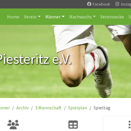
Facebook
Insta
Home
Verein
Männer
Nachwuchs
Vereinsecke
esteritz e.V.
nner
Archiv
3.Mannschaft
Spielplan
Spieltag