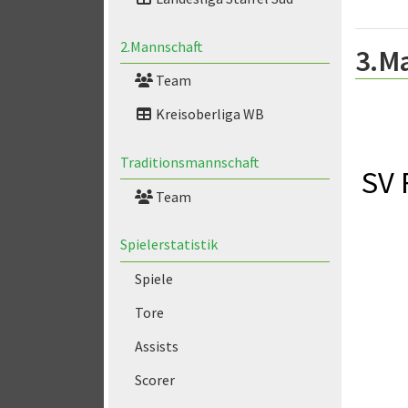
2.Mannschaft
3.M
Team
Kreisoberliga WB
Traditionsmannschaft
SV 
Team
Spielerstatistik
Spiele
Tore
Assists
Scorer