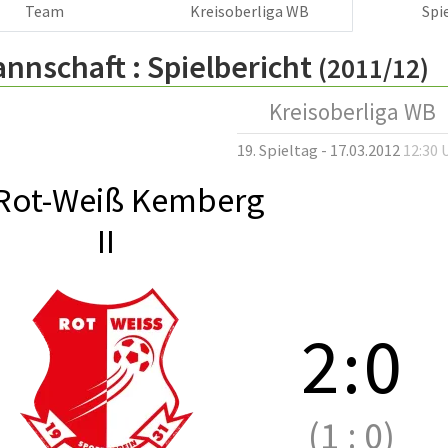
Team
Kreisoberliga WB
Spi
annschaft :
Spielbericht
(2011/12)
Kreisoberliga WB
19. Spieltag - 17.03.2012
12:30 
Rot-Weiß Kemberg
II
2
:
0
(1
:
0)