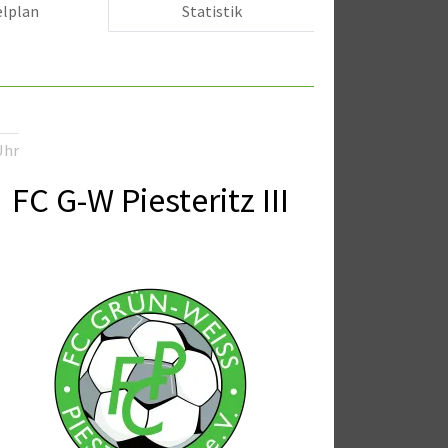
elplan
Statistik
Uhr
FC G-W Piesteritz III