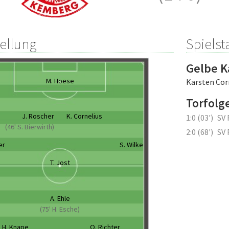
tellung
Spielsta
Gelbe K
M. Hoese
Karsten Cor
Torfolg
J. Roscher
K. Cornelius
1:0 (03')
SV 
(46' S. Bierwirth)
2:0 (68')
SV 
er
S. Wilke
T. Jost
A. Ehle
(75' H. Esche)
H. Knape
O. Richter