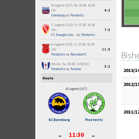
B-Jugend (U17), Mi. 05.08. 18:00
Uhr
4:2
Eilenburg
vs.
Piesteritz
C-Jugend (U15), Fr. 07.08. 16:30
Uhr
7:3
FC Energie Cott...
vs.
Piesteritz
A-Jugend (U19), Fr. 07.08. 18:30
Uhr
11:0
Bish
Piesteritz
vs.
Reinsdorf II
Herren, Sa. 08.08. 14:00 Uhr
3:2
Piesteritz
vs.
Turbine
2013/1
Heute
2012/1
B-Jugend (U17)
2011/1
SC Bernburg
Piesteritz
-
-
11:30