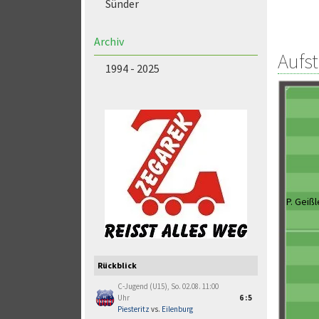
Sünder
Archiv
Aufs
1994 - 2025
P. Geißl
Rückblick
C-Jugend (U15), So. 02.08. 11:00
Uhr
6:5
Piesteritz
vs.
Eilenburg