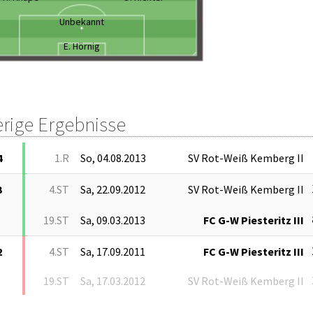
Unbekannt
E. Hörnig
erige Ergebnisse
4
1.R
So, 04.08.2013
SV Rot-Weiß Kemberg II
3
4.ST
Sa, 22.09.2012
SV Rot-Weiß Kemberg II
19.ST
Sa, 09.03.2013
FC G-W Piesteritz III
2
4.ST
Sa, 17.09.2011
FC G-W Piesteritz III
19.ST
Sa, 17.03.2012
SV Rot-Weiß Kemberg II