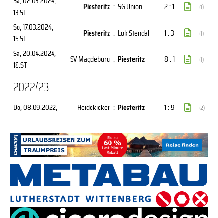
Sa, 02.03.2024
,
Piesteritz
:
SG Union
2 : 1
(1)
13.ST
So, 17.03.2024
,
Piesteritz
:
Lok Stendal
1 : 3
(1)
15.ST
Sa, 20.04.2024
,
SV Magdeburg
:
Piesteritz
8 : 1
(1)
18.ST
2022/23
Do, 08.09.2022
,
Heidekicker
:
Piesteritz
1 : 9
(2)