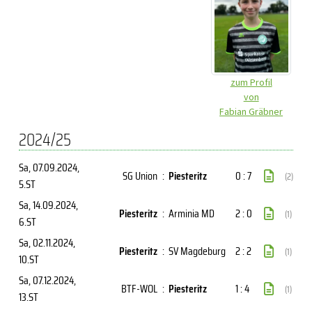
zum Profil
von
Fabian Gräbner
2024/25
Sa, 07.09.2024
,
SG Union
:
Piesteritz
0 : 7
(2)
5.ST
Sa, 14.09.2024
,
Piesteritz
:
Arminia MD
2 : 0
(1)
6.ST
Sa, 02.11.2024
,
Piesteritz
:
SV Magdeburg
2 : 2
(1)
10.ST
Sa, 07.12.2024
,
BTF-WOL
:
Piesteritz
1 : 4
(1)
13.ST