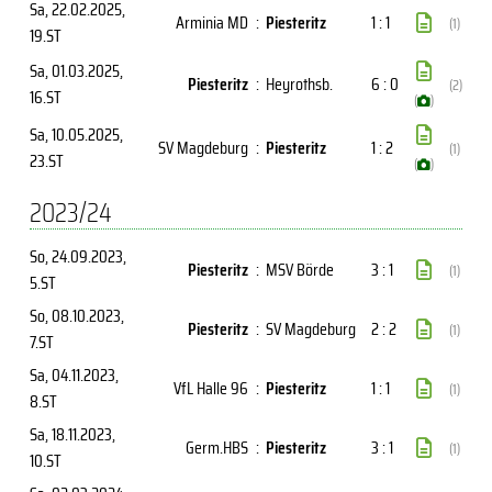
Sa, 22.02.2025
,
Arminia MD
:
Piesteritz
1 : 1
(1)
19.ST
Sa, 01.03.2025
,
Piesteritz
:
Heyrothsb.
6 : 0
(2)
16.ST
(
)
Sa, 10.05.2025
,
SV Magdeburg
:
Piesteritz
1 : 2
(1)
23.ST
(
)
2023/24
So, 24.09.2023
,
Piesteritz
:
MSV Börde
3 : 1
(1)
5.ST
So, 08.10.2023
,
Piesteritz
:
SV Magdeburg
2 : 2
(1)
7.ST
Sa, 04.11.2023
,
VfL Halle 96
:
Piesteritz
1 : 1
(1)
8.ST
Sa, 18.11.2023
,
Germ.HBS
:
Piesteritz
3 : 1
(1)
10.ST